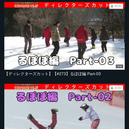
¥330
29:36
【ディレクターズカット】【#273】るぽぽ編 Part-03
¥330