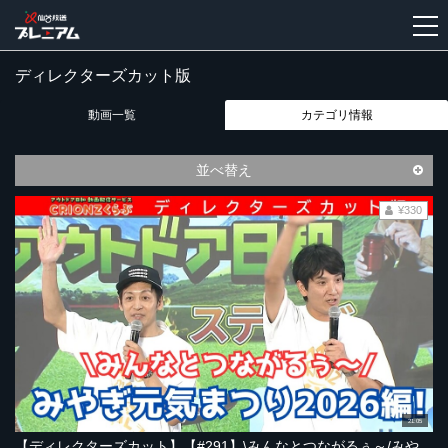
ディレクターズカット版
新
動画一覧
カテゴリ情報
規
登
録
並べ替え
¥330
21:05
【ディレクターズカット】【#291】\みんなとつながるぅ～/みやぎ元気まつり2026！編