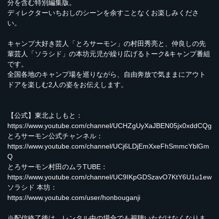
分を含む特別編集版。
ディレクターいちおしのシーンを余すことなくお楽しみくださ
い。
キャンプ大好き芸人「とろサーモン」の村田秀亮と、仲良しの先
輩芸人「ソラシド」の本坊元児が繰り広げるトーク&キャンプ番組
です。
全国各地のキャンプ場を巡りながら、自由奔放で気ままにアウト
ドアを楽しむ2人の姿をお伝えします。
【公式】東北よしもと：
https://www.youtube.com/channel/UCHZgUyXaJBEN05jx0xddCQg
とろサーモン公式チャンネル：
https://www.youtube.com/channel/UCj6LDjEmXxeFhSmmcYblGm
Q
とろサーモン村田のムラTUBE：
https://www.youtube.com/channel/UC9IKpGDSzavO7KtY6U1u1ew
ソラシド 本坊：
https://www.youtube.com/user/honbouganji
※配信終了後は、レンタル中の場合でも視聴いただけなくなりま