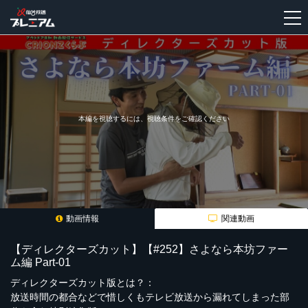
新
規
登
録
本編を視聴するには、視聴条件をご確認ください
動画情報
関連動画
【ディレクターズカット】【#252】さよなら本坊ファー
ム編 Part-01
ディレクターズカット版とは？：
放送時間の都合などで惜しくもテレビ放送から漏れてしまった部