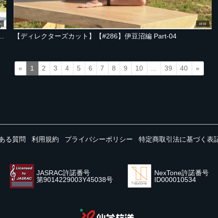
0
19:18
。エモすぎる古民家探訪＆デイキャンプ【宮城・伊豆沼編 Part-02】
【ディレクターズカット】【#286】伊豆沼編 Part-04
«
1
2
3
4
5
6
7
8
9
10
...
39
40
»
ある質問
利用規約
プライバシーポリシー
特定商取引法に基づく表
JASRAC許諾番号
NexTone許諾番号
第9014229003Y45038号
ID000010534