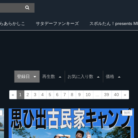
らあらかしこ
サタデーファンキーズ
スポルたん！presents MIY
登録日
再生数
お気に入り数
価格
«
1
2
3
4
5
6
7
8
9
10
...
39
40
»
料
無料