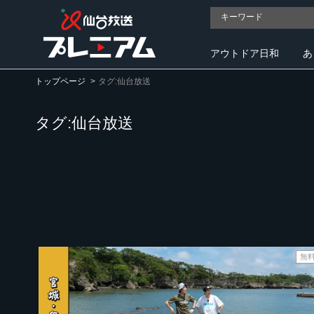
アウトドア日和
あ
トップページ
タグ:仙台放送
タグ:仙台放送
無