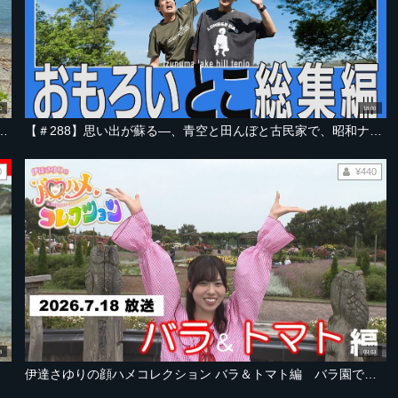
0
18:00
を抜けた先に広がる、ヒミツの場所へ【宮城・奥松島ライズビーチ 編 Part-01】
【＃288】思い出が蘇る―、青空と田んぼと古民家で、昭和ナポリタンやわらび餅を楽しんだ一日【宮城・伊豆沼 総集編】
0
¥440
8
09:03
伊達さゆりの顔ハメコレクション バラ＆トマト編 バラ園で人気No.1品種クイズ開催！さゆりん驚きのミニトマト食べ比べも【2026年7月18日OA「あらあらかしこ」】