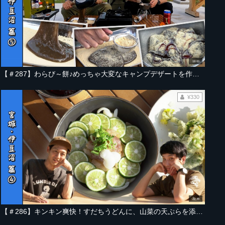
18:00
【＃287】わらび～餅♪めっちゃ大変なキャンプデザートを作ってしまった件【宮城・伊豆沼編 Part-05】
¥330
22:46
【＃286】キンキン爽快！すだちうどんに、山菜の天ぷらを添えて～夏のひんやりキャンプ飯【宮城・伊豆沼編 Part-04】