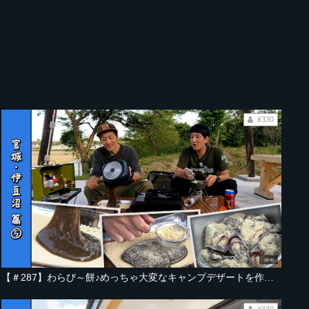
¥330
18:00
【＃287】わらび～餅♪めっちゃ大変なキャンプデザートを作ってしまった件【宮城・伊豆沼編 Part-05】
¥330