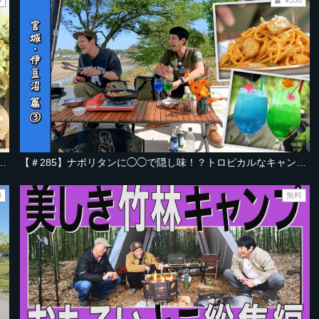
6
18:00
山菜の天ぷらを添えて～夏のひんやりキャンプ飯【宮城・伊豆沼編 Part-04】
【＃285】ナポリタンに◯◯で隠し味！？トロピカルなキャンプ飯にタイガーアッパーカット！【宮城・伊豆沼編 Part-03】
0
無料