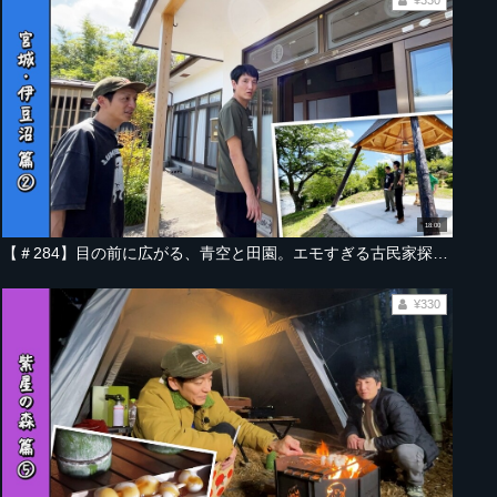
18:00
【＃284】目の前に広がる、青空と田園。エモすぎる古民家探訪＆デイキャンプ【宮城・伊豆沼編 Part-02】
¥330