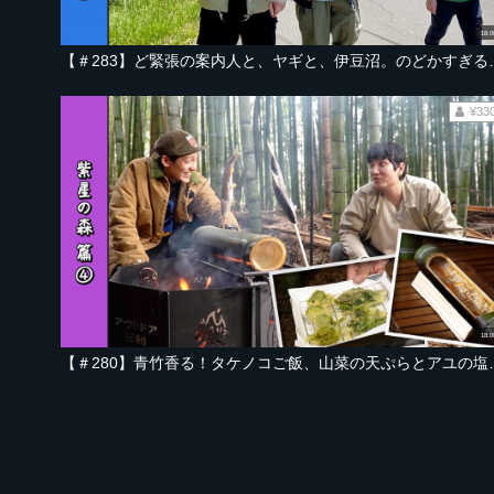
18:0
【＃283】ど緊張の案内人と、ヤギと、
¥33
18:0
【＃280】青竹香る！タケノコご飯、山菜の