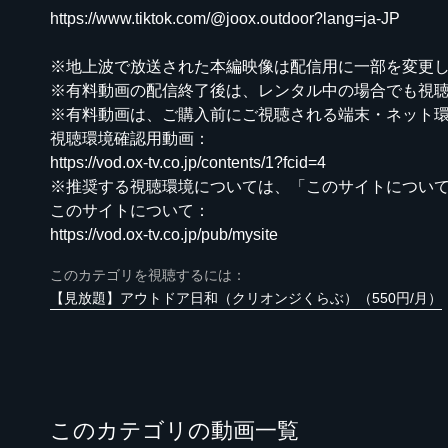
https://www.tiktok.com/@joox.outdoor?lang=ja-JP
※地上波で放送された本編映像は配信用に一部を変更
※有料動画の配信終了後は、レンタル中の場合でも視
※有料動画は、ご購入前にご視聴される端末・ネット環
視聴環境確認用動画：
https://vod.ox-tv.co.jp/contents/1?fcid=4
※推奨する視聴環境については、「このサイトについ
このサイトについて：
https://vod.ox-tv.co.jp/pub/mysite
このカテゴリを視聴するには：
【見放題】アウトドア日和（クリオンジくらぶ）（550円/月）
このカテゴリの動画一覧