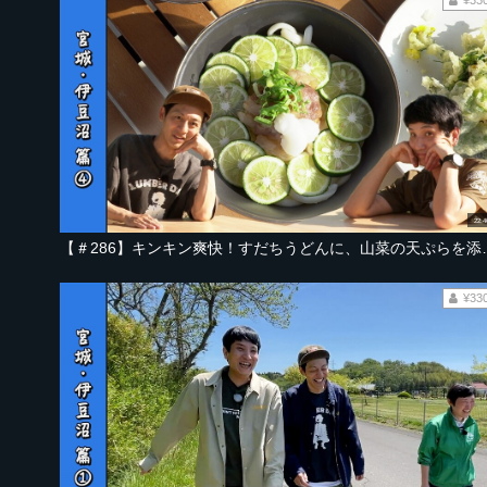
22:4
【＃286】キンキン爽快！すだちうどんに、
¥33