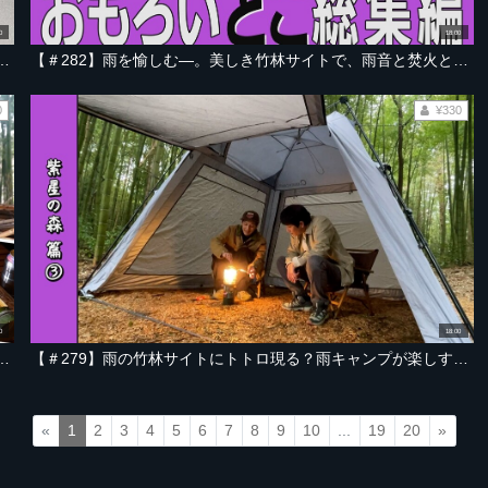
0
18:00
伊豆沼。のどかすぎるキャンプの始まり【宮城・伊豆沼編 Part-01】
【＃282】雨を愉しむ―。美しき竹林サイトで、雨音と焚火と和食キャンプ飯【宮城・鹿島台 紫星の森 総集編】
0
¥330
0
18:00
天ぷらとアユの塩焼きで、和食キャンプ飯【宮城・紫星の森 編 Part-04】
【＃279】雨の竹林サイトにトトロ現る？雨キャンプが楽しすぎる件【宮城・紫星の森 編 Part-03】
«
1
2
3
4
5
6
7
8
9
10
...
19
20
»