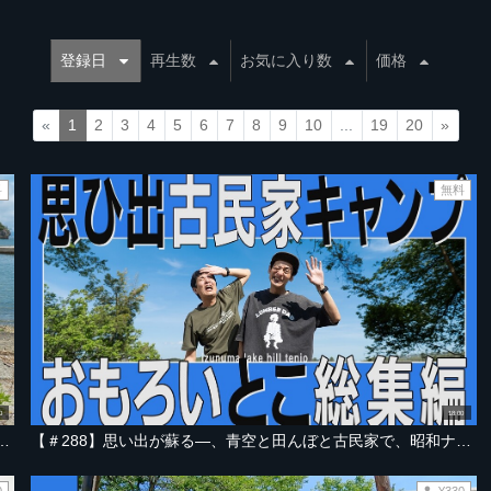
登録日
再生数
お気に入り数
価格
«
1
2
3
4
5
6
7
8
9
10
...
19
20
»
料
無料
0
18:00
を抜けた先に広がる、ヒミツの場所へ【宮城・奥松島ライズビーチ 編 Part-01】
【＃288】思い出が蘇る―、青空と田んぼと古民家で、昭和ナポリタンやわらび餅を楽しんだ一日【宮城・伊豆沼 総集編】
0
¥330