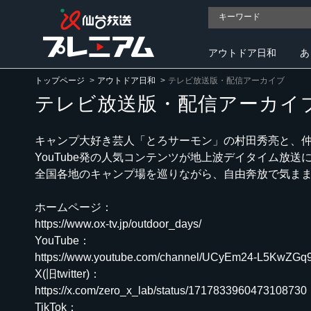
アウトドア日和
あ
トップページ
アウトドア日和
テレビ放送版・配信アーカイブ
テレビ放送版・配信アーカイ
キャンプ大好き芸人「とろサーモン」の村田秀亮と、仲
YouTube発の人気コンテンツが地上波デイタイム放送
全国各地のキャンプ場を巡りながら、自由奔放で気まま
ホームページ：
https://www.ox-tv.jp/outdoor_days/
YouTube：
https://www.youtube.com/channel/UCyEm24-L5KwZGq
X(旧twitter)：
https://x.com/zero_x_lab/status/1717833960473108730
TikTok：