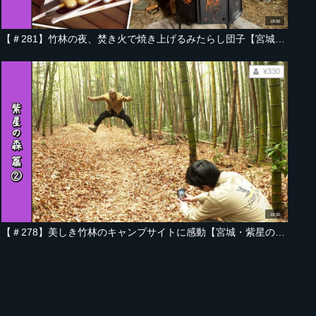
18:00
【＃281】竹林の夜、焚き火で焼き上げるみたらし団子【宮城・紫星の森 編 Part-05】
¥330
18:00
【＃278】美しき竹林のキャンプサイトに感動【宮城・紫星の森 編 Part-02】