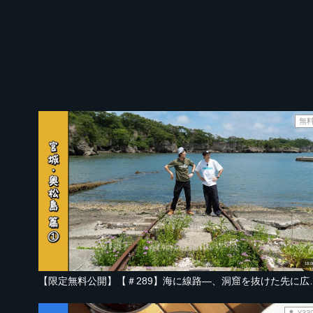
無
18:0
【限定無料公開】【＃289】海に線路―、洞窟
¥33