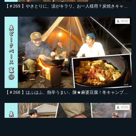
【＃269 】やきとりに、涙がキラリ。お一人様用？炭焼きキャンプギア登場！【宮城・泉ピークベース編2025冬 Part-05】
¥330
18:00
【＃268 】はふはふ、熱辛うまい、陳★麻婆豆腐！冬キャンプのおもてなし飯【宮城・泉ピークベース編2025冬 Part-04】
¥330