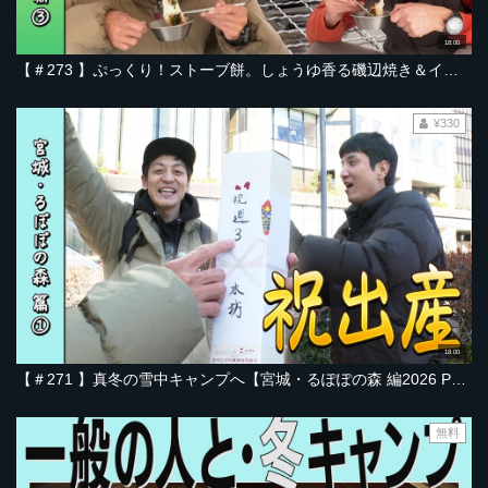
18:00
【＃273 】ぷっくり！ストーブ餅。しょうゆ香る磯辺焼き＆インスタントお雑煮【宮城・るぽぽの森 編2026 Part-03】
¥330
18:00
【＃271 】真冬の雪中キャンプへ【宮城・るぽぽの森 編2026 Part-01】
無料