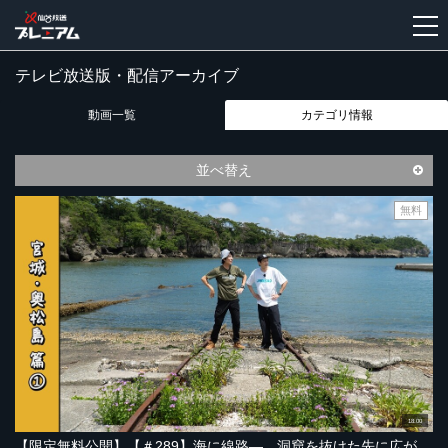
テレビ放送版・配信アーカイブ
新
動画一覧
カテゴリ情報
規
登
録
並べ替え
無料
18:00
【限定無料公開】【＃289】海に線路―、洞窟を抜けた先に広がる、ヒミツの場所へ【宮城・奥松島ライズビーチ 編 Part-01】