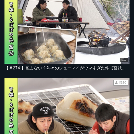
18:00
【＃274 】包まない？熱々のシューマイがウマすぎた件【宮城・るぽぽの森 編2026 Part-04】
¥330