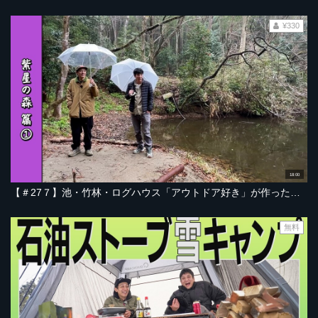
¥330
18:00
【＃27７】池・竹林・ログハウス「アウトドア好き」が作った、やばいキャンプ場が誕生【宮城・紫星の森 編 Part-01】
無料