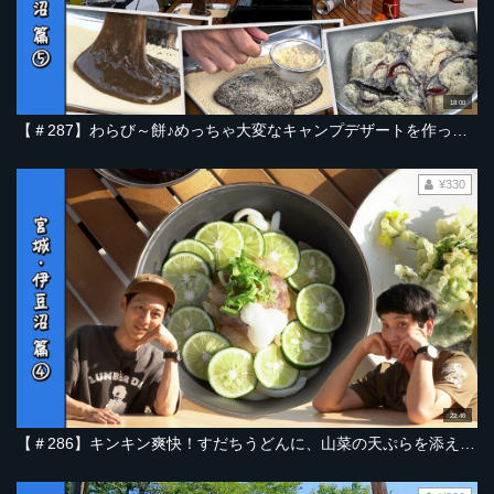
18:00
【＃287】わらび～餅♪めっちゃ大変なキャンプデザートを作ってしまった件【宮城・伊豆沼編 Part-05】
¥330
22:46
【＃286】キンキン爽快！すだちうどんに、山菜の天ぷらを添えて～夏のひんやりキャンプ飯【宮城・伊豆沼編 Part-04】