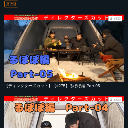
見放題
¥330
22:01
【ディレクターズカット】【#275】るぽぽ編 Part-05
¥330