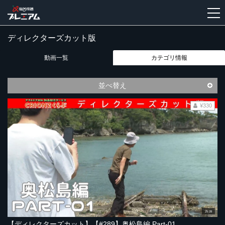
ディレクターズカット版
新
動画一覧
カテゴリ情報
規
登
録
並べ替え
¥330
25:28
【ディレクターズカット】【#289】奥松島編 Part-01