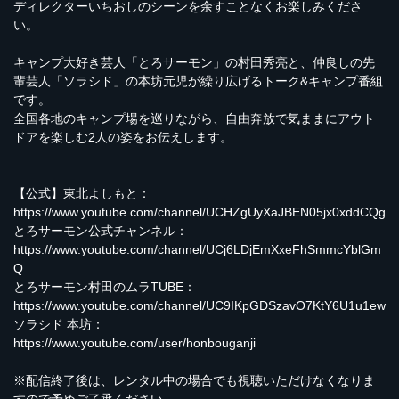
ディレクターいちおしのシーンを余すことなくお楽しみくださ
い。
キャンプ大好き芸人「とろサーモン」の村田秀亮と、仲良しの先
輩芸人「ソラシド」の本坊元児が繰り広げるトーク&キャンプ番組
です。
全国各地のキャンプ場を巡りながら、自由奔放で気ままにアウト
ドアを楽しむ2人の姿をお伝えします。
【公式】東北よしもと：
https://www.youtube.com/channel/UCHZgUyXaJBEN05jx0xddCQg
とろサーモン公式チャンネル：
https://www.youtube.com/channel/UCj6LDjEmXxeFhSmmcYblGm
Q
とろサーモン村田のムラTUBE：
https://www.youtube.com/channel/UC9IKpGDSzavO7KtY6U1u1ew
ソラシド 本坊：
https://www.youtube.com/user/honbouganji
※配信終了後は、レンタル中の場合でも視聴いただけなくなりま