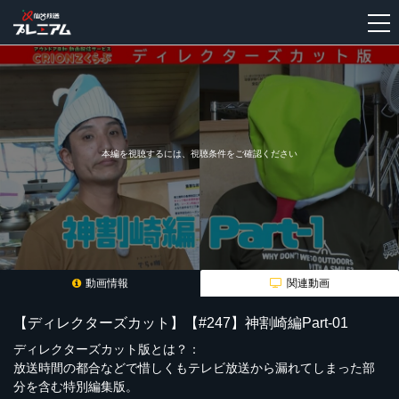
新
規
登
録
本編を視聴するには、視聴条件をご確認ください
動画情報
関連動画
【ディレクターズカット】【#247】神割崎編Part-01
ディレクターズカット版とは？：
放送時間の都合などで惜しくもテレビ放送から漏れてしまった部
分を含む特別編集版。