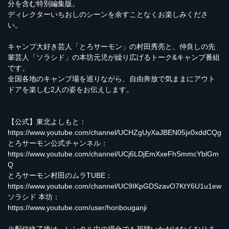
分を含む特別編集版。
ディレクターいちおしのシーンを余すことなくお楽しみくださ
い。
キャンプ大好き芸人「とろサーモン」の村田秀亮と、仲良しの先
輩芸人「ソラシド」の本坊元児が繰り広げるトーク&キャンプ番組
です。
全国各地のキャンプ場を巡りながら、自由奔放で気ままにアウト
ドアを楽しむ2人の姿をお伝えします。
【公式】東北よしもと：
https://www.youtube.com/channel/UCHZgUyXaJBEN05jx0xddCQg
とろサーモン公式チャンネル：
https://www.youtube.com/channel/UCj6LDjEmXxeFhSmmcYblGm
Q
とろサーモン村田のムラTUBE：
https://www.youtube.com/channel/UC9IKpGDSzavO7KtY6U1u1ew
ソラシド 本坊：
https://www.youtube.com/user/honbouganji