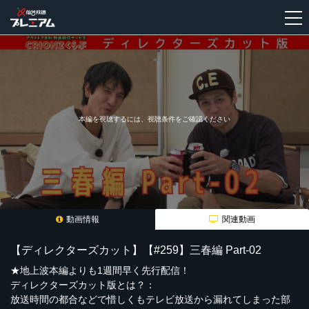
新
規
登
録
本編を視聴するには、視聴条件をご確認ください
動画情報
関連動画
【ディレクターズカット】【#259】三春編 Part-02
★地上波本編よりも1週間早く先行配信！
ディレクターズカット版とは？：
放送時間の都合などで惜しくもテレビ放送から漏れてしまった部