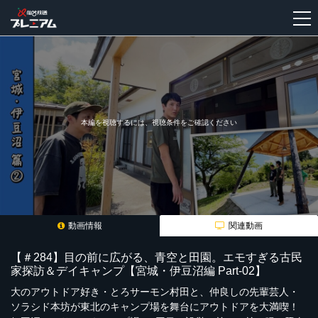
新
規
登
録
本編を視聴するには、視聴条件をご確認ください
動画情報
関連動画
【＃284】目の前に広がる、青空と田園。エモすぎる古民
家探訪＆デイキャンプ【宮城・伊豆沼編 Part-02】
大のアウトドア好き・とろサーモン村田と、仲良しの先輩芸人・
ソラシド本坊が東北のキャンプ場を舞台にアウトドアを大満喫！