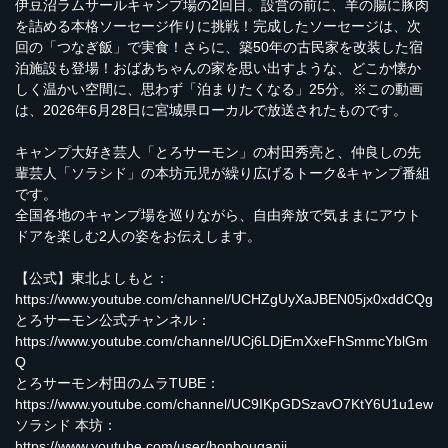
伊豆沼ラムサールキャンプ場の2回目。設営の前に、羊の腸に豚肉
を詰める本格ソーセージ作りに挑戦！完成したソーセージは、次
回の「つなぎ飯」で実食！さらに、築50年の古民家を改装した宿
泊施設も登場！おばあちゃんの家を思い出すような、どこか懐か
しく温かい空間に、思わず「泊まりたくなる」25分。※この動画
は、2026年6月28日に宮城県ローカルで放送されたものです。
キャンプ大好き芸人「とろサーモン」の村田秀亮と、仲良しの先
輩芸人「ソラシド」の本坊元児が繰り広げるトーク&キャンプ番組
です。
全国各地のキャンプ場を巡りながら、自由奔放で気ままにアウト
ドアを楽しむ2人の姿をお伝えします。
【公式】東北よしもと：
https://www.youtube.com/channel/UCHZgUyXaJBEN05jx0xddCQg
とろサーモン公式チャンネル：
https://www.youtube.com/channel/UCj6LDjEmXxeFhSmmcYblGm
Q
とろサーモン村田のムラTUBE：
https://www.youtube.com/channel/UC9IKpGDSzavO7KtY6U1u1ew
ソラシド 本坊：
https://www.youtube.com/user/honbouganji