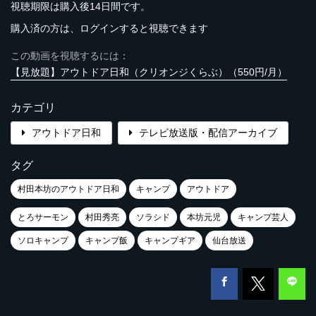
視聴期限は購入後14日間です。
購入済の方は、ログインすると視聴できます
この動画を視聴するには：
【見放題】アウトドア日和（クリオンジくらぶ）（550円/月）
カテゴリ
アウトドア日和
テレビ放送版・配信アーカイブ
タグ
村田本坊のアウトドア日和
キャンプ
アウトドア
とろサーモン
村田秀亮
ソラシド
本坊元児
キャンプ芸人
ソロキャンプ
キャンプ飯
キャンプギア
仙台放送