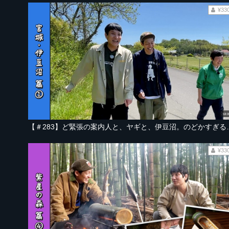
¥33
18:0
【＃283】ど緊張の案内人と、ヤギと、
¥33