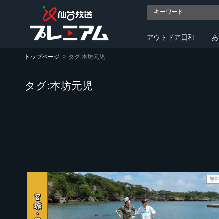
アウトドア日和
あ
トップページ
タグ:本坊元児
タグ:本坊元児
無