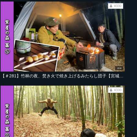
¥330
18:00
【＃281】竹林の夜、焚き火で焼き上げるみたらし団子【宮城・紫星の森 編 Part-05】
¥330