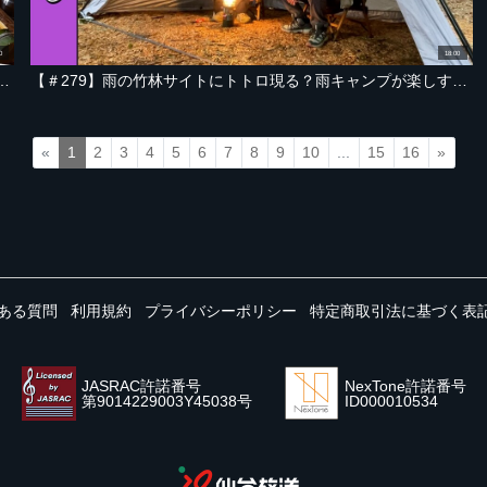
0
18:00
天ぷらとアユの塩焼きで、和食キャンプ飯【宮城・紫星の森 編 Part-04】
【＃279】雨の竹林サイトにトトロ現る？雨キャンプが楽しすぎる件【宮城・紫星の森 編 Part-03】
«
1
2
3
4
5
6
7
8
9
10
...
15
16
»
ある質問
利用規約
プライバシーポリシー
特定商取引法に基づく表
JASRAC許諾番号
NexTone許諾番号
第9014229003Y45038号
ID000010534