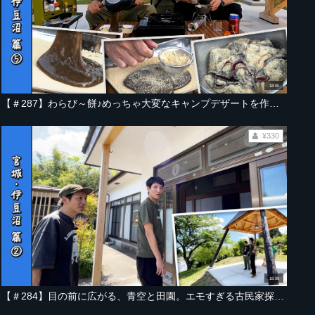
18:00
【＃287】わらび～餅♪めっちゃ大変なキャンプデザートを作ってしまった件【宮城・伊豆沼編 Part-05】
¥330
18:00
【＃284】目の前に広がる、青空と田園。エモすぎる古民家探訪＆デイキャンプ【宮城・伊豆沼編 Part-02】