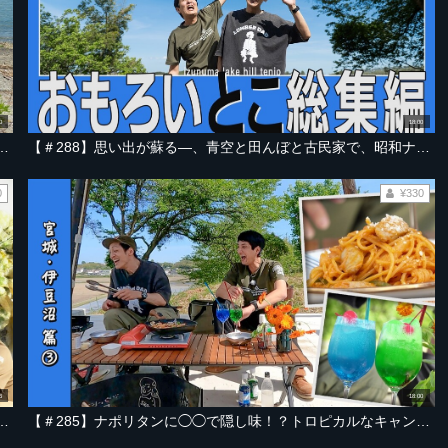
0
18:00
を抜けた先に広がる、ヒミツの場所へ【宮城・奥松島ライズビーチ 編 Part-01】
【＃288】思い出が蘇る―、青空と田んぼと古民家で、昭和ナポリタンやわらび餅を楽しんだ一日【宮城・伊豆沼 総集編】
0
¥330
6
18:00
山菜の天ぷらを添えて～夏のひんやりキャンプ飯【宮城・伊豆沼編 Part-04】
【＃285】ナポリタンに◯◯で隠し味！？トロピカルなキャンプ飯にタイガーアッパーカット！【宮城・伊豆沼編 Part-03】