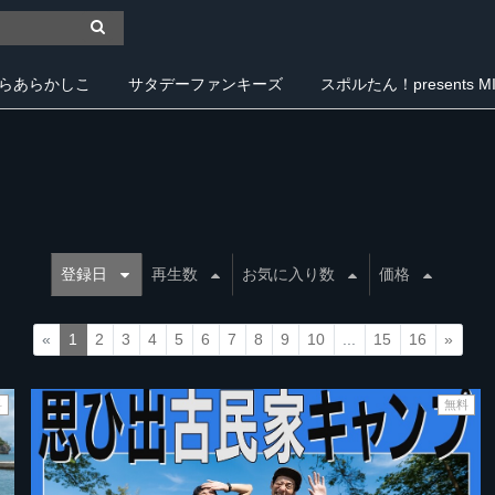
らあらかしこ
サタデーファンキーズ
スポルたん！presents MIY
登録日
再生数
お気に入り数
価格
«
1
2
3
4
5
6
7
8
9
10
...
15
16
»
料
無料