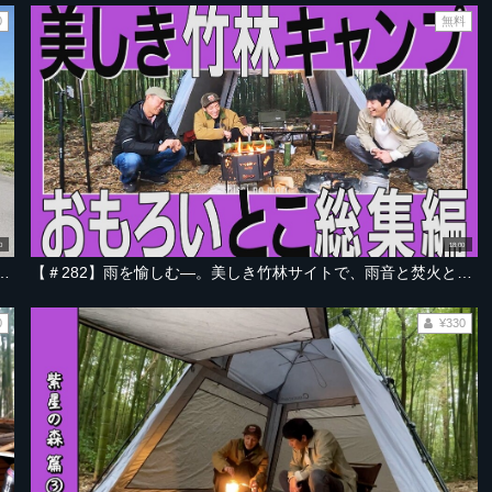
0
無料
0
18:00
伊豆沼。のどかすぎるキャンプの始まり【宮城・伊豆沼編 Part-01】
【＃282】雨を愉しむ―。美しき竹林サイトで、雨音と焚火と和食キャンプ飯【宮城・鹿島台 紫星の森 総集編】
0
¥330