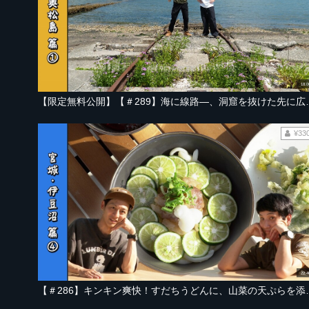
18:0
【限定無料公開】【＃289】海に線路―、洞窟
¥33
22:4
【＃286】キンキン爽快！すだちうどんに、