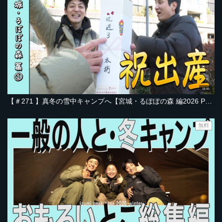
18:00
【＃271 】真冬の雪中キャンプへ【宮城・るぽぽの森 編2026 Part-01】
無料