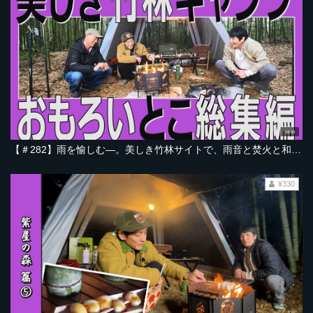
18:00
【＃282】雨を愉しむ―。美しき竹林サイトで、雨音と焚火と和食キャンプ飯【宮城・鹿島台 紫星の森 総集編】
¥330