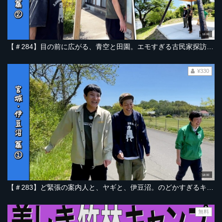
18:00
【＃284】目の前に広がる、青空と田園。エモすぎる古民家探訪＆デイキャンプ【宮城・伊豆沼編 Part-02】
¥330
18:00
【＃283】ど緊張の案内人と、ヤギと、伊豆沼。のどかすぎるキャンプの始まり【宮城・伊豆沼編 Part-01】
無料