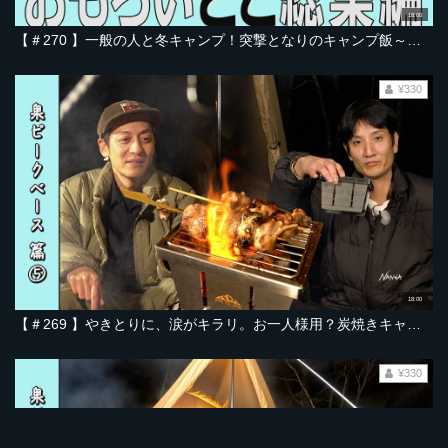
18:00
【＃270 】一般の人と冬キャンプ！突撃となりのキャンプ飯～感謝の麻婆豆腐～別れ涙のやきとりまで【宮城・泉ピークベース2025冬 総集編】
¥330
18:00
【＃269 】やきとりに、涙がキラリ。お一人様用？炭焼きキャンプギア登場！【宮城・泉ピークベース編2025冬 Part-05】
¥330