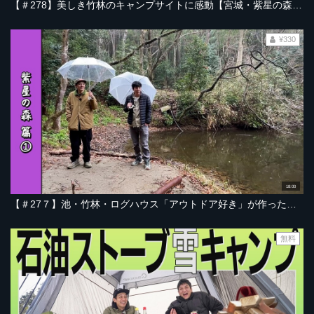
【＃278】美しき竹林のキャンプサイトに感動【宮城・紫星の森 編 Part-02】
¥330
18:00
【＃27７】池・竹林・ログハウス「アウトドア好き」が作った、やばいキャンプ場が誕生【宮城・紫星の森 編 Part-01】
無料