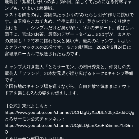
鹿島台「紫星(しせい)の森」第5回。楽しくてためになる竹林キャ
ンプも、いよいよ終盤戦。
ラストを飾るのは、雰囲気たっぷりの“みたらし団子”作りに挑戦で
す。白玉粉をこねて丸め、竹串に刺して、焚き火でじっくり焼き
上げる――。シンプルだけど奥が深い、“和”のデザート。香ばしい
団子に、宮城のお茶。最高のデザートタイム…のはずが、まさか
の展開も！？竹林に揺れる火と笑い声。最高のキャンプ、いよい
よクライマックスの25分です。※この動画は、2026年5月24日に
宮城県ローカルで放送されたものです。
キャンプ大好き芸人「とろサーモン」の村田秀亮と、仲良しの先
輩芸人「ソラシド」の本坊元児が繰り広げるトーク&キャンプ番組
です。
全国各地のキャンプ場を巡りながら、自由奔放で気ままにアウト
ドアを楽しむ2人の姿をお伝えします。
【公式】東北よしもと：
https://www.youtube.com/channel/UCHZgUyXaJBEN05jx0xddCQg
とろサーモン公式チャンネル：
https://www.youtube.com/channel/UCj6LDjEmXxeFhSmmcYblGm
Q
とろサーモン村田のムラTUBE：