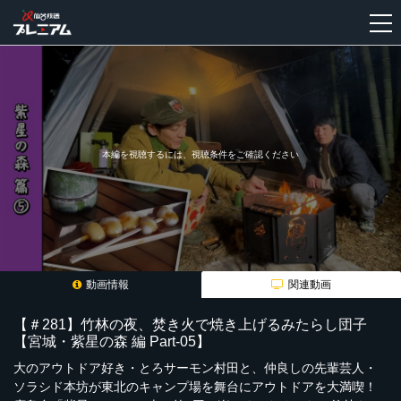
新
規
登
録
本編を視聴するには、視聴条件をご確認ください
動画情報
関連動画
【＃281】竹林の夜、焚き火で焼き上げるみたらし団子
【宮城・紫星の森 編 Part-05】
大のアウトドア好き・とろサーモン村田と、仲良しの先輩芸人・
ソラシド本坊が東北のキャンプ場を舞台にアウトドアを大満喫！