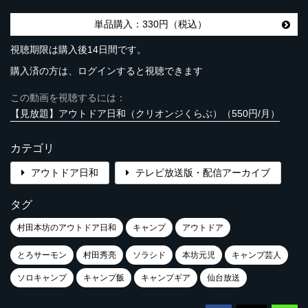
単品購入：330円（税込）
視聴期限は購入後14日間です。
購入済の方は、ログインすると視聴できます
この動画を視聴するには：
【見放題】アウトドア日和（クリオンジくらぶ）（550円/月）
カテゴリ
アウトドア日和
テレビ放送版・配信アーカイブ
タグ
村田本坊のアウトドア日和
キャンプ
アウトドア
とろサーモン
村田秀亮
ソラシド
本坊元児
キャンプ芸人
ソロキャンプ
キャンプ飯
キャンプギア
仙台放送