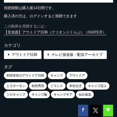
視聴期限は購入後14日間です。
購入済の方は、ログインすると視聴できます
この動画を視聴するには：
【見放題】アウトドア日和（クリオンジくらぶ）（550円/月）
カテゴリ
アウトドア日和
テレビ放送版・配信アーカイブ
タグ
村田本坊のアウトドア日和
キャンプ
アウトドア
とろサーモン
村田秀亮
ソラシド
本坊元児
キャンプ芸人
ソロキャンプ
キャンプ飯
キャンプギア
仙台放送