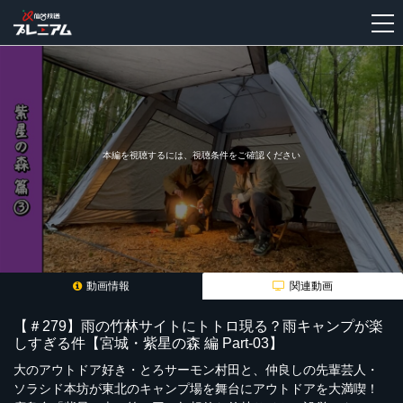
新
規
登
録
本編を視聴するには、視聴条件をご確認ください
動画情報
関連動画
【＃279】雨の竹林サイトにトトロ現る？雨キャンプが楽
しすぎる件【宮城・紫星の森 編 Part-03】
大のアウトドア好き・とろサーモン村田と、仲良しの先輩芸人・
ソラシド本坊が東北のキャンプ場を舞台にアウトドアを大満喫！