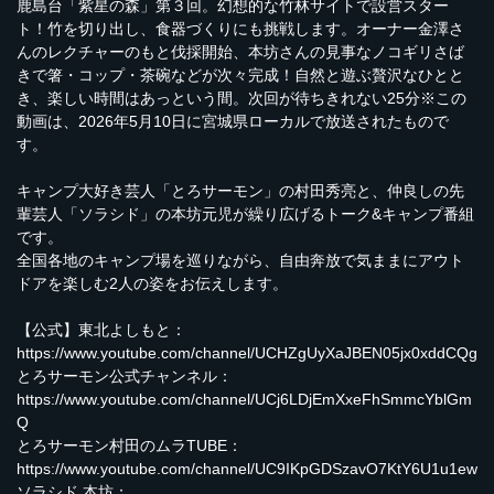
鹿島台「紫星の森」第３回。幻想的な竹林サイトで設営スター
ト！竹を切り出し、食器づくりにも挑戦します。オーナー金澤さ
んのレクチャーのもと伐採開始、本坊さんの見事なノコギリさば
きで箸・コップ・茶碗などが次々完成！自然と遊ぶ贅沢なひとと
き、楽しい時間はあっという間。次回が待ちきれない25分※この
動画は、2026年5月10日に宮城県ローカルで放送されたもので
す。
キャンプ大好き芸人「とろサーモン」の村田秀亮と、仲良しの先
輩芸人「ソラシド」の本坊元児が繰り広げるトーク&キャンプ番組
です。
全国各地のキャンプ場を巡りながら、自由奔放で気ままにアウト
ドアを楽しむ2人の姿をお伝えします。
【公式】東北よしもと：
https://www.youtube.com/channel/UCHZgUyXaJBEN05jx0xddCQg
とろサーモン公式チャンネル：
https://www.youtube.com/channel/UCj6LDjEmXxeFhSmmcYblGm
Q
とろサーモン村田のムラTUBE：
https://www.youtube.com/channel/UC9IKpGDSzavO7KtY6U1u1ew
ソラシド 本坊：