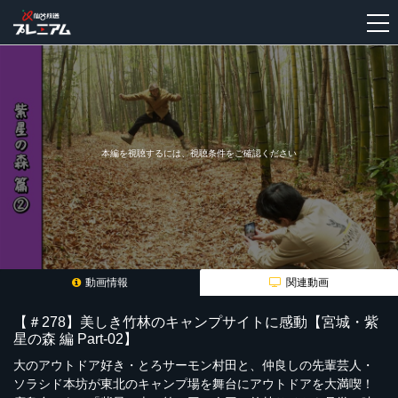
新
規
登
録
本編を視聴するには、視聴条件をご確認ください
動画情報
関連動画
【＃278】美しき竹林のキャンプサイトに感動【宮城・紫
星の森 編 Part-02】
大のアウトドア好き・とろサーモン村田と、仲良しの先輩芸人・
ソラシド本坊が東北のキャンプ場を舞台にアウトドアを大満喫！