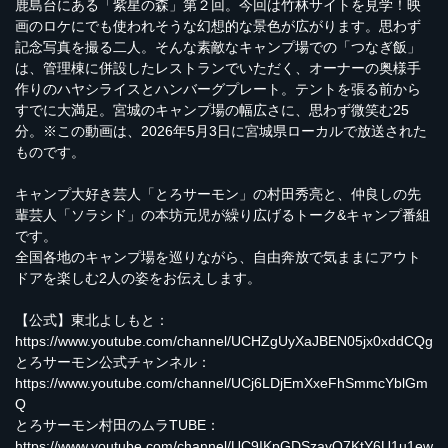
鹿島台にある「紫星の森」第２回。今回は竹林サイトを見学！映
画のロケにでも使われそうな幻想的な景色が広がります。思わず
記念写真を撮る二人。そんな素敵なキャンプ場での「つなぎ飯」
は、管理棟に併設したレストランでいただく、オーナーの奥様手
作りのハヤシライスとハンバーグプレート。テントを張る前から
すでに大満足。宮城のキャンプ場の幅広さに、思わず微笑む25
分。※この動画は、2026年5月3日に宮城県ローカルで放送された
ものです。
キャンプ大好き芸人「とろサーモン」の村田秀亮と、仲良しの先
輩芸人「ソラシド」の本坊元児が繰り広げるトーク&キャンプ番組
です。
全国各地のキャンプ場を巡りながら、自由奔放で気ままにアウト
ドアを楽しむ2人の姿をお伝えします。
【公式】東北よしもと：
https://www.youtube.com/channel/UCHZgUyXaJBEN05jx0xddCQg
とろサーモン公式チャンネル：
https://www.youtube.com/channel/UCj6LDjEmXxeFhSmmcYblGm
Q
とろサーモン村田のムラTUBE：
https://www.youtube.com/channel/UC9IKpGDSzavO7KtY6U1u1ew