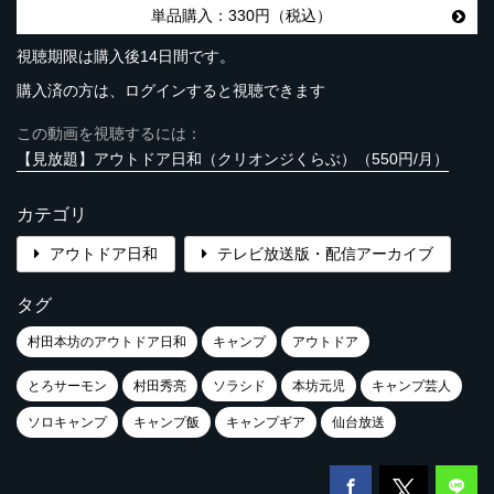
単品購入：330円（税込）
視聴期限は購入後14日間です。
購入済の方は、ログインすると視聴できます
この動画を視聴するには：
【見放題】アウトドア日和（クリオンジくらぶ）（550円/月）
カテゴリ
アウトドア日和
テレビ放送版・配信アーカイブ
タグ
村田本坊のアウトドア日和
キャンプ
アウトドア
とろサーモン
村田秀亮
ソラシド
本坊元児
キャンプ芸人
ソロキャンプ
キャンプ飯
キャンプギア
仙台放送