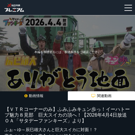
新
規
登
録
本編を視聴するには、視聴条件をご確認ください
動画情報
関連動画
【ＶＴＲコーナーのみ】ふみふみキュン歩っ！イーハトー
ブ魅力８見部 巨大スイカの頂へ！【2026年4月4日放送
ＯＡ「サタデーファンキーズ」より】
ふぉ～ゆ～辰巳雄大さんと巨大スイカに対面！？