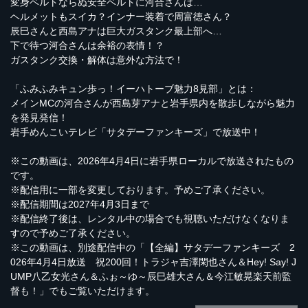
変身ベルトならぬ安全ベルトに河合さんは…
ヘルメットもスイカ？インナー装着で周富徳さん？
辰巳さんと西島アナは巨大ガスタンク最上部へ…
下で待つ河合さんは余裕の表情！？
ガスタンク交換・解体は意外な方法で！
「ふみふみキュン歩っ！イーハトーブ魅力8見部」とは：
メインMCの河合さんが西島芽アナと岩手県内を散歩しながら魅力
を発見発信！
岩手めんこいテレビ「サタデーファンキーズ」で放送中！
※この動画は、2026年4月4日に岩手県ローカルで放送されたもの
です。
※配信用に一部を変更しております。予めご了承ください。
※配信期間は2027年4月3日まで
※配信終了後は、レンタル中の場合でも視聴いただけなくなりま
すので予めご了承ください。
※この動画は、別途配信中の「【全編】サタデーファンキーズ 2
026年4月4日放送 祝200回！トラジャ吉澤閑也さん＆Hey! Say! J
UMP八乙女光さん＆ふぉ～ゆ～辰巳雄大さん＆今江敏晃楽天前監
督も！」でもご覧いただけます。