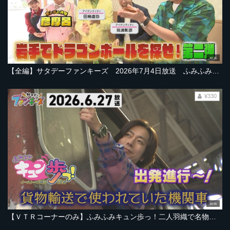
43:31
【全編】サタデーファンキーズ 2026年7月4日放送 ふみふみキュン歩っ！スペシャル 岩手でドラゴンボールを探せ！第二弾
¥330
30:05
【ＶＴＲコーナーのみ】ふみふみキュン歩っ！二人羽織で名物ラーメンを？【2026年6月27日放送ＯＡ「サタデーファンキーズ」より】