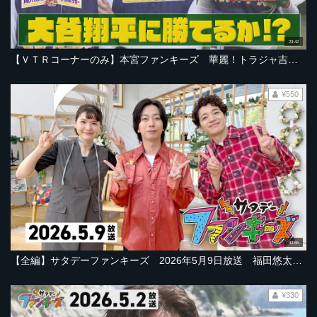
23:42
【ＶＴＲコーナーのみ】本宮ファンキーズ 華麗！トラジャ吉澤閑也さん【2026年5月9日ＯＡ「サタデーファンキーズ」より】
¥550
43:55
【全編】サタデーファンキーズ 2026年5月9日放送 福田悠太さん！吉澤閑也さん！堺小春さん！今江敏晃楽天前監督！ヴァイオリンPeg4susも！
¥330