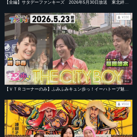
【全編】サタデーファンキーズ 2026年5月30日放送 東北絆まつりSP！ねぶた・竿灯・七夕＆すずめ踊り・花笠・わらじ・さんさ大群舞にグルメも！
¥330
31:10
【ＶＴＲコーナーのみ】ふみふみキュン歩っ！イーハトーブ魅力８見部 福田悠太さんと文学旅？【2026年5月23日放送ＯＡ「サタデーファンキーズ」より】
¥550