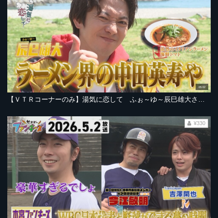
05:02
【ＶＴＲコーナーのみ】湯気に恋して ふぉ～ゆ～辰巳雄大さん海の幸を！【2026年5月2日放送ＯＡ「サタデーファンキーズ」より】
¥330