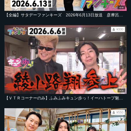
43:58
【全編】サタデーファンキーズ 2026年6月13日放送 彦摩呂さん＆ドラゴンボールものまね芸人出演！たのきん？たのくん？トリオ結成！？
¥330
24:31
【ＶＴＲコーナーのみ】ふみふみキュン歩っ！イーハトーブ魅力８見部 綾小路翔さんと業界秘話！【2026年6月6日放送ＯＡ「サタデーファンキーズ」より】
¥550