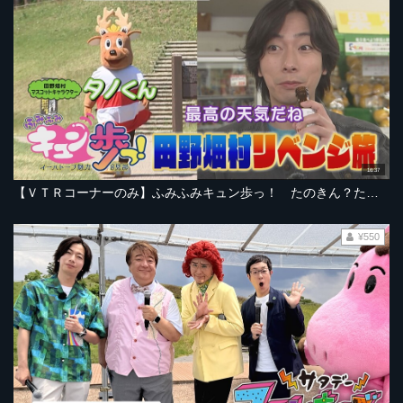
16:37
【ＶＴＲコーナーのみ】ふみふみキュン歩っ！ たのきん？たのくん？トリオ結成！？【2026年6月13日放送ＯＡ「サタデーファンキーズ」より】
¥550