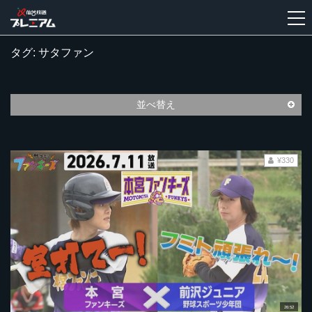
タグ: サタファン
新
規
登
並べ替え
録
¥330
26:52