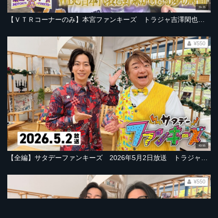
29:25
【ＶＴＲコーナーのみ】本宮ファンキーズ トラジャ吉澤閑也さん加入！【2026年5月2日ＯＡ「サタデーファンキーズ」より】
¥550
43:55
【全編】サタデーファンキーズ 2026年5月2日放送 トラジャ吉澤閑也さん加入！ふぉ～ゆ～辰巳雄大さん＆彦摩呂さん＆今江敏晃楽天前監督も！
¥550