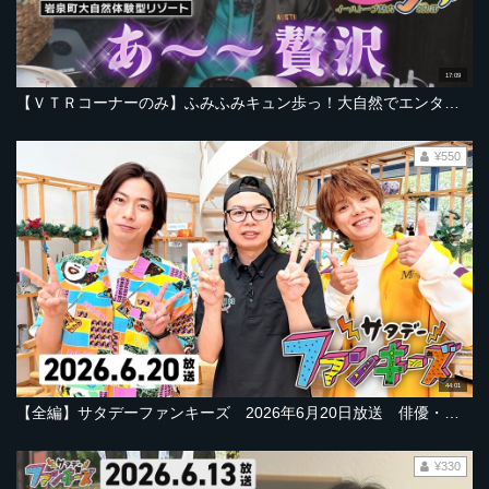
17:09
【ＶＴＲコーナーのみ】ふみふみキュン歩っ！大自然でエンタ－テイナー！？【2026年6月20日放送ＯＡ「サタデーファンキーズ」より】
¥550
44:01
【全編】サタデーファンキーズ 2026年6月20日放送 俳優・室龍太さん出演！岩手をまるごと煮込む男？大自然でも河合さんはエンターテイナー？
¥330