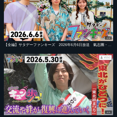
37:32
【全編】サタデーファンキーズ 2026年6月6日放送 氣志團・綾小路翔さん笑い炸裂の盛岡旅＆業界秘話！岡本太郎が認めた盛岡出身美術家！
¥550
43:59