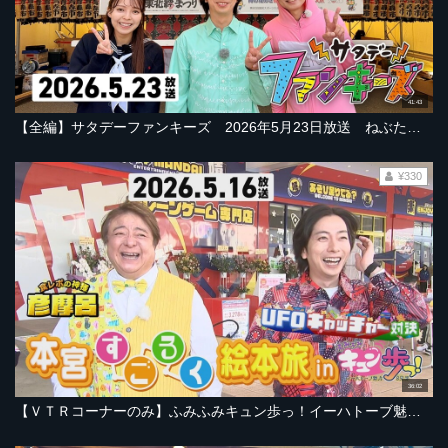
41:43
【全編】サタデーファンキーズ 2026年5月23日放送 ねぶた・竿灯も！東北６県の祭集結！ふぉ～ゆ～福田悠太さん＆俳優・堺小春さん盛岡旅！
¥330
36:02
【ＶＴＲコーナーのみ】ふみふみキュン歩っ！イーハトーブ魅力８見部 彦摩呂さんと勝負！【2026年5月16日放送ＯＡ「サタデーファンキーズ」より】