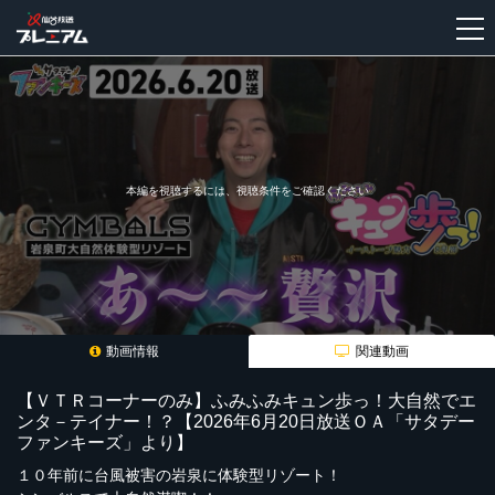
新
規
登
録
本編を視聴するには、視聴条件をご確認ください
動画情報
関連動画
【ＶＴＲコーナーのみ】ふみふみキュン歩っ！大自然でエ
ンタ－テイナー！？【2026年6月20日放送ＯＡ「サタデー
ファンキーズ」より】
１０年前に台風被害の岩泉に体験型リゾート！