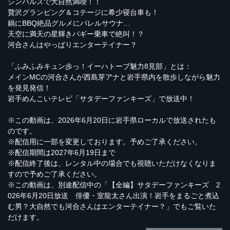
シンバルスで大自然満喫！！
贅沢グランピング＆コテージに希少寝台車も！
鍋にBBQ絶品グルメにバレルサウナ…
天空に満天の星輝きバギー乗車で絶叫！？
河合さんはやっぱりエンターテイナー？
「ふみふみキュン歩っ！イーハトーブ魅力8見部」とは：
メインMCの河合さんが西島芽アナと岩手県内を散歩しながら魅力
を発見発信！
岩手めんこいテレビ「サタデーファンキーズ」で放送中！
※この動画は、2026年6月20日に岩手県ローカルで放送されたも
のです。
※配信用に一部を変更しております。予めご了承ください。
※配信期間は2027年6月19日まで
※配信終了後は、レンタル中の場合でも視聴いただけなくなりま
すので予めご了承ください。
※この動画は、別途配信中の「【全編】サタデーファンキーズ 2
026年6月20日放送 俳優・室龍太さん出演！岩手をまるごと煮込
む男？大自然でも河合さんはエンターテイナー？」でもご覧いた
だけます。