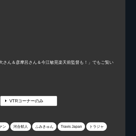
雄大さん＆彦摩呂さん＆今江敏晃楽天前監督も！」でもご覧い
VTRコーナーのみ
ァン
河合郁人
ふみきゅん
Travis Japan
トラジャ