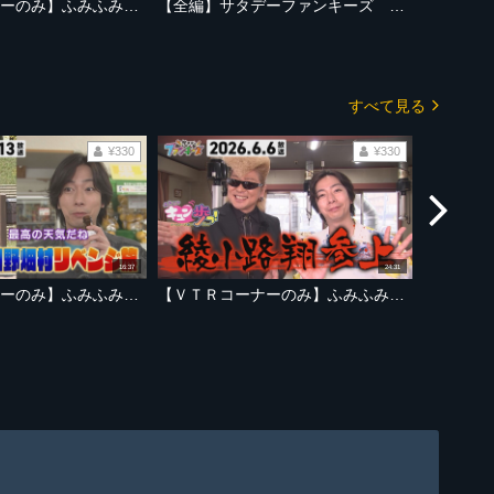
【ＶＴＲコーナーのみ】ふみふみキュン歩っ！二人羽織で名物ラーメンを？【2026年6月27日放送ＯＡ「サタデーファンキーズ」より】
【全編】サタデーファンキーズ 2026年6月27日放送 サタファンLIVEでアイドルモード全開！！河合さん＆室龍太さんが亀と山Pの衣装で熱唱も！
すべて見る
¥330
¥330
16:37
24:31
【ＶＴＲコーナーのみ】ふみふみキュン歩っ！ たのきん？たのくん？トリオ結成！？【2026年6月13日放送ＯＡ「サタデーファンキーズ」より】
【ＶＴＲコーナーのみ】ふみふみキュン歩っ！イーハトーブ魅力８見部 綾小路翔さんと業界秘話！【2026年6月6日放送ＯＡ「サタデーファンキーズ」より】