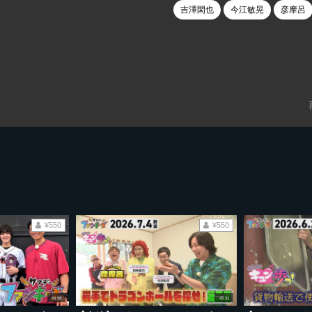
吉澤閑也
今江敏晃
彦摩呂
¥550
¥550
43:58
43:31