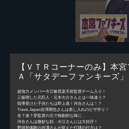
【ＶＴＲコーナーのみ】本宮
Ａ「サタデーファンキーズ」
超強力メンバー今江敏晃楽天前監督チーム入り！
三振喫した元巨人・元木大介さんとは一味違う？
指導受けた子供たちは即上達！河合さんは！？
Travis Japan吉澤閑也さんは差し入れのピザ作り！
名？迷？芽監督の元で独創的な味に…
河合さんは微妙な顔…今江さんには大好評！
野球初体験の吉澤さんが捉えた打球の行方は？