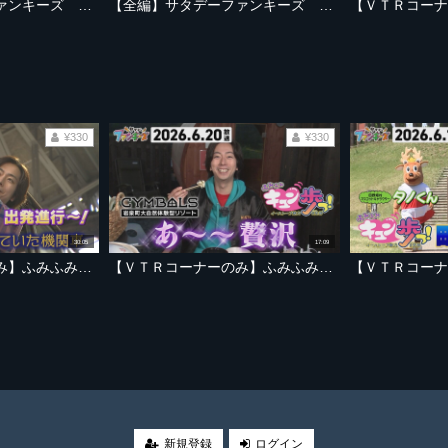
【全編】サタデーファンキーズ 2026年7月11日放送 室龍太さん人生初のセレモニアルピッチ！銀次さん＆岡島豪郎さんも登場！
【全編】サタデーファンキーズ 2026年7月4日放送 ふみふみキュン歩っ！スペシャル 岩手でドラゴンボールを探せ！第二弾
¥330
¥330
30:05
17:09
【ＶＴＲコーナーのみ】ふみふみキュン歩っ！二人羽織で名物ラーメンを？【2026年6月27日放送ＯＡ「サタデーファンキーズ」より】
【ＶＴＲコーナーのみ】ふみふみキュン歩っ！大自然でエンタ－テイナー！？【2026年6月20日放送ＯＡ「サタデーファンキーズ」より】
。
新規登録
ログイン