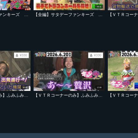
43:58
43:31
【全編】サタデーファンキーズ 2026年7月11日放送 室龍太さん人生初のセレモニアルピッチ！銀次さん＆岡島豪郎さんも登場！
【全編】サタデーファンキーズ 2026年7月4日放送 ふみふみキュン歩っ！スペシャル 岩手でドラゴンボールを探せ！第二弾
¥330
¥330
30:05
17:09
【ＶＴＲコーナーのみ】ふみふみキュン歩っ！二人羽織で名物ラーメンを？【2026年6月27日放送ＯＡ「サタデーファンキーズ」より】
【ＶＴＲコーナーのみ】ふみふみキュン歩っ！大自然でエンタ－テイナー！？【2026年6月20日放送ＯＡ「サタデーファンキーズ」より】