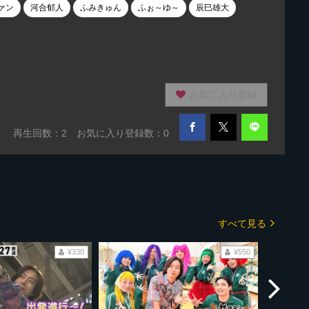
ァン
河合郁人
ふみきゅん
ふぉ～ゆ～
辰巳雄大
お気に入り登録
再生回数：
2
お気に入り登録数：0
すべて見る
¥330
¥550