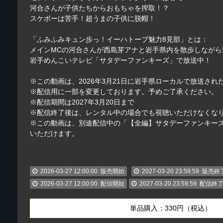
河合さんが子供たちからおもちゃを搾取！？
スケボーは苦手！超うまの子供に脱帽！
「ふみふみキュン歩っ！イーハトーブ魅力8見部」とは：
メインMCの河合さんが西島芽アナと岩手県内を散歩しながら
岩手めんこいテレビ「サタデーファンキーズ」で放送中！
※この動画は、2026年3月21日に岩手県ローカルで放送され
※配信用に一部を変更しております。予めご了承ください。
※配信期間は2027年3月20日まで
※配信終了後は、レンタル中の場合でも視聴いただけなくな
※この動画は、別途配信中の「【全編】サタデーファンキーズ
いただけます。
2026-03-27 12:00:00
販売開始
2027-03-20 23:59:59
販売終
2026-03-27 12:00:00
配信開始
2027-03-20 23:59:59
配信終
単品購入：330円（税込）