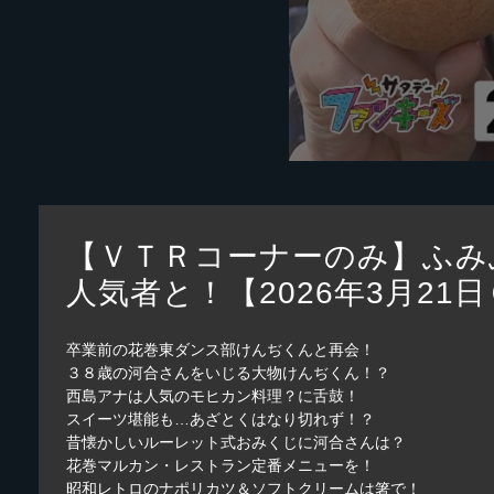
【ＶＴＲコーナーのみ】ふみ
人気者と！【2026年3月2
卒業前の花巻東ダンス部けんぢくんと再会！
３８歳の河合さんをいじる大物けんぢくん！？
西島アナは人気のモヒカン料理？に舌鼓！
スイーツ堪能も…あざとくはなり切れず！？
昔懐かしいルーレット式おみくじに河合さんは？
花巻マルカン・レストラン定番メニューを！
昭和レトロのナポリカツ＆ソフトクリームは箸で！