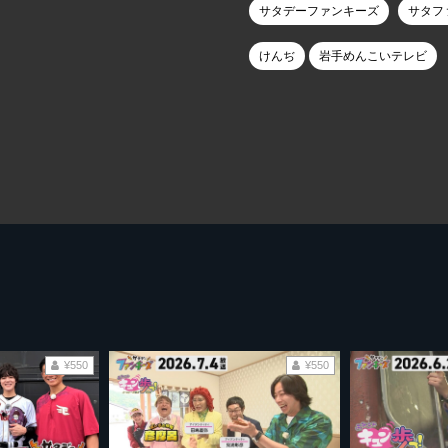
サタデーファンキーズ
サタフ
けんぢ
岩手めんこいテレビ
¥550
¥550