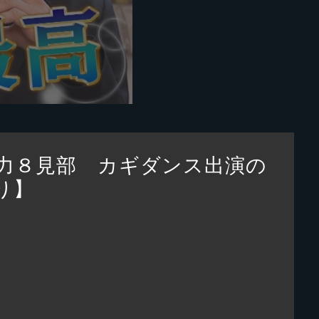
力８見部 カギダンス出演の
り】