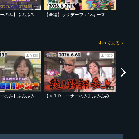
30:05
44:00
【ＶＴＲコーナーのみ】ふみふみキュン歩っ！二人羽織で名物ラーメンを？【2026年6月27日放送ＯＡ「サタデーファンキーズ」より】
【全編】サタデーファンキーズ 2026年6月27日放送 サタファンLIVEでアイドルモード全開！！河合さん＆室龍太さんが亀と山Pの衣装で熱唱も！
すべて見る
¥330
¥330
16:37
24:31
【ＶＴＲコーナーのみ】ふみふみキュン歩っ！ たのきん？たのくん？トリオ結成！？【2026年6月13日放送ＯＡ「サタデーファンキーズ」より】
【ＶＴＲコーナーのみ】ふみふみキュン歩っ！イーハトーブ魅力８見部 綾小路翔さんと業界秘話！【2026年6月6日放送ＯＡ「サタデーファンキーズ」より】