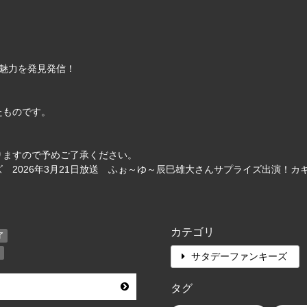
魅力を発見発信！
たものです。
りますので予めご了承ください。
 2026年3月21日放送 ふぉ～ゆ～辰巳雄大さんサプライズ出演！
カテゴリ
了
了
サタデーファンキーズ
タグ