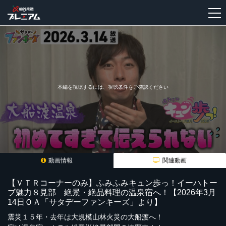
新
規
登
録
本編を視聴するには、視聴条件をご確認ください
動画情報
関連動画
【ＶＴＲコーナーのみ】ふみふみキュン歩っ！イーハトー
ブ魅力８見部 絶景・絶品料理の温泉宿へ！【2026年3月
14日ＯＡ「サタデーファンキーズ」より】
震災１５年・去年は大規模山林火災の大船渡へ！