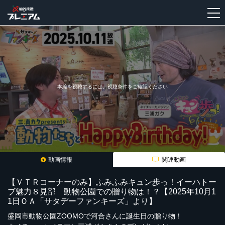
新
規
登
録
本編を視聴するには、視聴条件をご確認ください
動画情報
関連動画
【ＶＴＲコーナーのみ】ふみふみキュン歩っ！イーハトー
ブ魅力８見部 動物公園での贈り物は！？【2025年10月1
1日ＯＡ「サタデーファンキーズ」より】
盛岡市動物公園ZOOMOで河合さんに誕生日の贈り物！