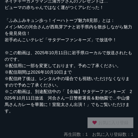
ネイチャーカメラマン三浦ガクさんのプレゼントは…
ピューマの赤ちゃんではなく運がつくアレだった！
「ふみふみキュン歩っ！イーハトーブ魅力8見部」とは：
メインMCの河合さんが西島芽アナと岩手県内を散歩しながら魅力
を発見発信！
岩手めんこいテレビ「サタデーファンキーズ」で放送中！
※この動画は、2025年10月11日に岩手県ローカルで放送されたも
のです。
※配信用に一部を変更しております。予めご了承ください。
※配信期間は2026年10月10日まで
※配信終了後は、レンタル中の場合でも視聴いただけなくなりま
すので予めご了承ください。
※この動画は、別途配信中の「【全編】サタデーファンキーズ 2
025年10月11日放送 河合さん一日警察署長＆動物園で…中山優
馬さんカレーを華麗に！室龍太さん出演！」でもご覧いただけま
す。
お気に入り登録
再生回数：
1
お気に入り登録数：1