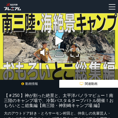
新
規
登
録
動画情報
関連動画
【＃250 】神が割った絶景と、太平洋パノラマビュー！南
三陸のキャンプ場で、冷製パスタ＆タープバトル開催！お
もろいとこ総集編【南三陸・神割崎キャンプ場 編】
大のアウトドア好き・とろサーモン村田と、仲良しの先輩芸人・