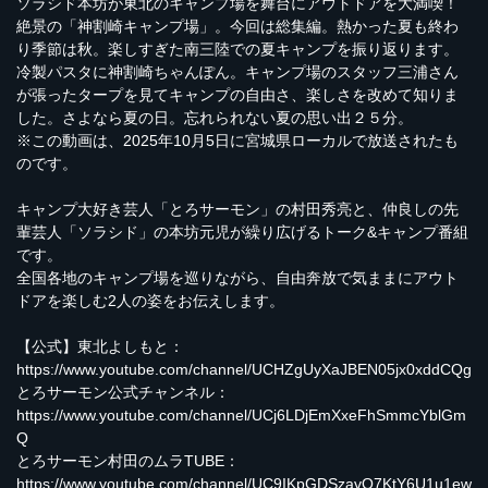
ソラシド本坊が東北のキャンプ場を舞台にアウトドアを大満喫！
絶景の「神割崎キャンプ場」。今回は総集編。熱かった夏も終わ
り季節は秋。楽しすぎた南三陸での夏キャンプを振り返ります。
冷製パスタに神割崎ちゃんぽん。キャンプ場のスタッフ三浦さん
が張ったタープを見てキャンプの自由さ、楽しさを改めて知りま
した。さよなら夏の日。忘れられない夏の思い出２５分。
※この動画は、2025年10月5日に宮城県ローカルで放送されたも
のです。
キャンプ大好き芸人「とろサーモン」の村田秀亮と、仲良しの先
輩芸人「ソラシド」の本坊元児が繰り広げるトーク&キャンプ番組
です。
全国各地のキャンプ場を巡りながら、自由奔放で気ままにアウト
ドアを楽しむ2人の姿をお伝えします。
【公式】東北よしもと：
https://www.youtube.com/channel/UCHZgUyXaJBEN05jx0xddCQg
とろサーモン公式チャンネル：
https://www.youtube.com/channel/UCj6LDjEmXxeFhSmmcYblGm
Q
とろサーモン村田のムラTUBE：
https://www.youtube.com/channel/UC9IKpGDSzavO7KtY6U1u1ew