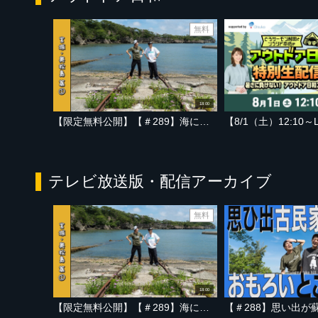
無料
18:00
【限定無料公開】【＃289】海に線路―、洞窟を抜けた先に広がる、ヒミツの場所へ【宮城・奥松島ライズビーチ 編 Part-01】
テレビ放送版・配信アーカイブ
無料
18:00
【限定無料公開】【＃289】海に線路―、洞窟を抜けた先に広がる、ヒミツの場所へ【宮城・奥松島ライズビーチ 編 Part-01】