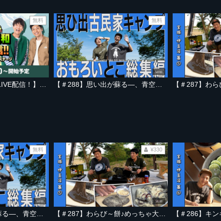
無料
無料
18:00
【8/1（土）12:10～LIVE配信！】みやぎ元気まつり「暑さに負けない！アウトドア日和ステージ」
【＃288】思い出が蘇る―、青空と田んぼと古民家で、昭和ナポリタンやわらび餅を楽しんだ一日【宮城・伊豆沼 総集編】
無料
¥330
18:00
18:00
【＃288】思い出が蘇る―、青空と田んぼと古民家で、昭和ナポリタンやわらび餅を楽しんだ一日【宮城・伊豆沼 総集編】
【＃287】わらび～餅♪めっちゃ大変なキャンプデザートを作ってしまった件【宮城・伊豆沼編 Part-05】