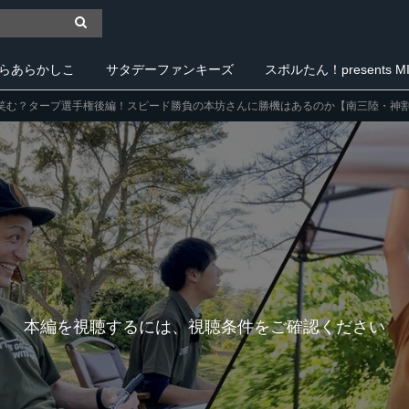
らあらかしこ
サタデーファンキーズ
スポルたん！presents MIY
笑む？タープ選手権後編！スピード勝負の本坊さんに勝機はあるのか【南三陸・神割崎キャ
本編を視聴するには、視聴条件をご確認ください