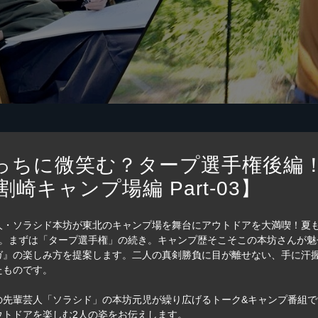
どっちに微笑む？タープ選手権後編
キャンプ場編 Part-03】
人・ソラシド本坊が東北のキャンプ場を舞台にアウトドアを大満喫！夏
目。まずは「タープ選手権」の続き。キャンプ歴そこそこの本坊さんが
』の楽しみ方を提案します。二人の真剣勝負に目が離せない、手に汗握
たものです。
の先輩芸人「ソラシド」の本坊元児が繰り広げるトーク&キャンプ番組で
ウトドアを楽しむ2人の姿をお伝えします。