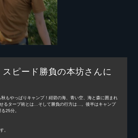
！スピード勝負の本坊さんに
も秋もやっぱりキャンプ！紺碧の海、青い空、海と森に囲まれ
魅せるタープ術とは…そして勝負の行方は…。後半はキャンプ
る25分。
す。