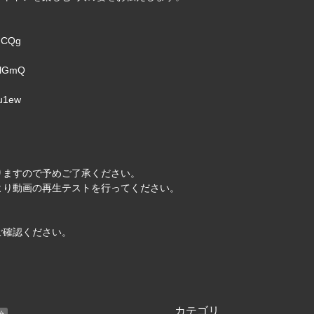
ddCQg
blGmQ
1u1ew
りますので予めご了承ください。
より動画の再生テストを行ってください。
ご確認ください。
カテゴリ