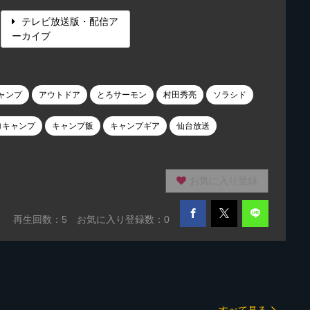
テレビ放送版・配信ア
ーカイブ
ャンプ
アウトドア
とろサーモン
村田秀亮
ソラシド
ロキャンプ
キャンプ飯
キャンプギア
仙台放送
お気に入り登録
再生回数：
5
お気に入り登録数：0
すべて見る