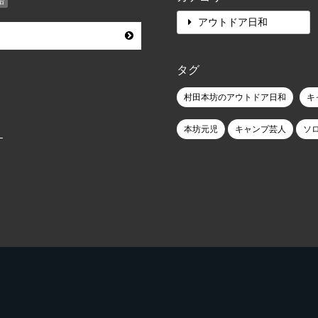
始
アウトドア日和
タグ
村田本坊のアウトドア日和
キ
）
本坊元児
キャンプ芸人
ソ