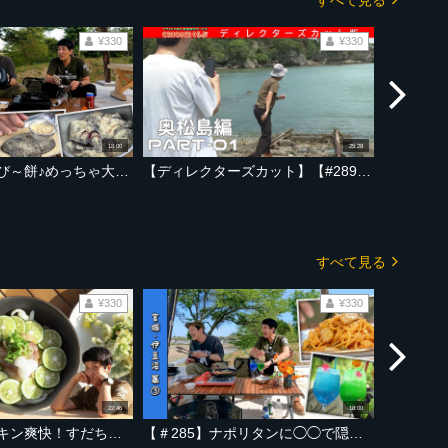
¥330
¥330
18:00
25:28
【＃287】わらび～餅♪めっちゃ大変なキャンプデザートを作ってしまった件【宮城・伊豆沼編 Part-05】
【ディレクターズカット】【#289】奥松島編 Part-01
すべて見る
¥330
¥330
22:46
18:00
【＃286】キンキン爽快！すだちうどんに、山菜の天ぷらを添えて～夏のひんやりキャンプ飯【宮城・伊豆沼編 Part-04】
【＃285】ナポリタンに◯◯で隠し味！？トロピカルなキャンプ飯にタイガーアッパーカット！【宮城・伊豆沼編 Part-03】