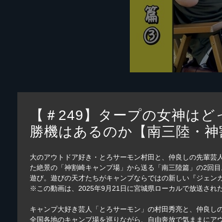
【＃249】タープの女神は
勝機はあるのか【南三陸・神割崎
大のアウトドア好き・とろサーモン村田と、仲良しの先輩芸
た絶景の「神割崎キャンプ場」から送る「南三陸篇」の2回
遊び。遊びの天才たちがキャンプならではの新しい『ジェンガ
※この動画は、2025年9月21日に宮城県ローカルで放送され
キャンプ大好き芸人「とろサーモン」の村田秀亮と、仲良し
全国各地のキャンプ場を巡りながら、自由奔放で気ままにア