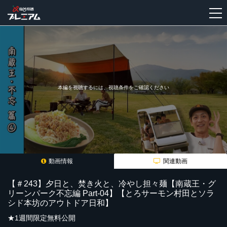
新
規
登
録
本編を視聴するには、視聴条件をご確認ください
動画情報
関連動画
【＃243】夕日と、焚き火と、冷やし担々麺【南蔵王・グ
リーンパーク不忘編 Part-04】【とろサーモン村田とソラ
シド本坊のアウトドア日和】
★1週間限定無料公開