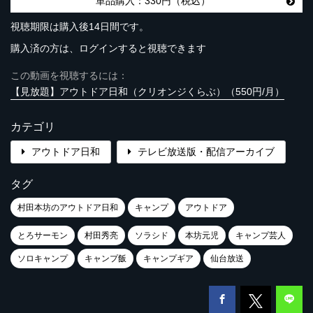
単品購入：330円（税込）
視聴期限は購入後14日間です。
購入済の方は、ログインすると視聴できます
この動画を視聴するには：
【見放題】アウトドア日和（クリオンジくらぶ）（550円/月）
カテゴリ
アウトドア日和
テレビ放送版・配信アーカイブ
タグ
村田本坊のアウトドア日和
キャンプ
アウトドア
とろサーモン
村田秀亮
ソラシド
本坊元児
キャンプ芸人
ソロキャンプ
キャンプ飯
キャンプギア
仙台放送