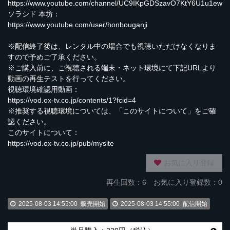
https://www.youtube.com/channel/UC9IKpGDSzavO7KtY6U1u1ew
ソラシド 本坊：
https://www.youtube.com/user/honbouganji
※配信終了後は、レンタル中の場合でも視聴いただけなくなりま
すので予めご了承ください。
※ご購入前に、ご視聴される端末・ネット環境にて下記URLより
動画の再生テストを行ってください。
視聴環境確認用動画：
https://vod.ox-tv.co.jp/contents/1?fcid=4
※推奨する視聴環境については、「このサイトについて」をご確
認ください。
このサイトについて：
https://vod.ox-tv.co.jp/pub/mysite
お気に入り登録
再生回数：
6
お気に入り登録数：0
2025-08-03 14:55:00
販売開始
2025-08-03 14:55:00
配信開始