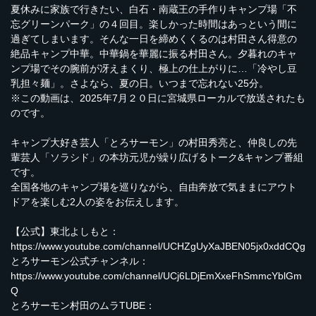
夏休みに家族で行きたい、白石・南蔵王の手作りキャンプ場「不
忘グリーンパーク」の４回目。楽しかった時間はあっという間に
過ぎてしまいます。そんな一日を締めくくるのは村田さん得意の
絶品キャンプ中華。中華鍋を華麗に振る村田さん。夕暮れのキャ
ンプ場でその腕前が冴えまくり、極上の仕上がりに…「冷やし豆
乳担々麺」。さよなら、夏の日。いつまで忘れない25分。
※この動画は、2025年7月２０日に宮城県ローカルで放送されたも
のです。
キャンプ大好き芸人「とろサーモン」の村田秀亮と、仲良しの先
輩芸人「ソラシド」の本坊元児が繰り広げるトーク&キャンプ番組
です。
全国各地のキャンプ場を巡りながら、自由奔放で気ままにアウト
ドアを楽しむ2人の姿をお伝えします。
【公式】東北よしもと：
https://www.youtube.com/channel/UCHZgUyXaJBEN05jx0xddCQg
とろサーモン公式チャンネル：
https://www.youtube.com/channel/UCj6LDjEmXxeFhSmmcYblGm
Q
とろサーモン村田のムラTUBE：