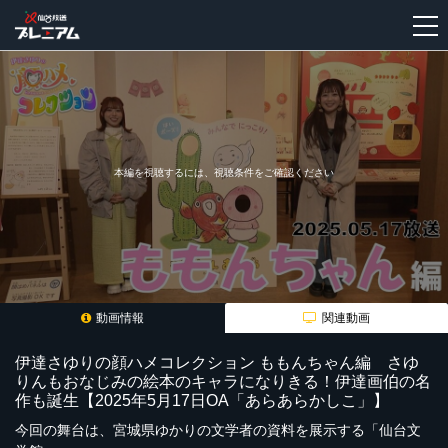
新
規
登
録
本編を視聴するには、視聴条件をご確認ください
動画情報
関連動画
伊達さゆりの顔ハメコレクション ももんちゃん編 さゆ
りんもおなじみの絵本のキャラになりきる！伊達画伯の名
作も誕生【2025年5月17日OA「あらあらかしこ」】
今回の舞台は、宮城県ゆかりの文学者の資料を展示する「仙台文