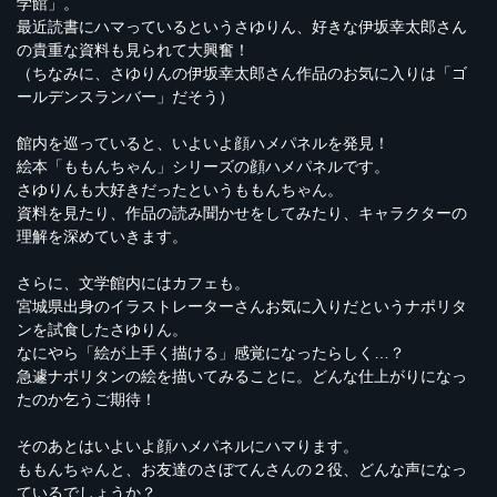
学館」。
最近読書にハマっているというさゆりん、好きな伊坂幸太郎さん
の貴重な資料も見られて大興奮！
（ちなみに、さゆりんの伊坂幸太郎さん作品のお気に入りは「ゴ
ールデンスランバー」だそう）
館内を巡っていると、いよいよ顔ハメパネルを発見！
絵本「ももんちゃん」シリーズの顔ハメパネルです。
さゆりんも大好きだったというももんちゃん。
資料を見たり、作品の読み聞かせをしてみたり、キャラクターの
理解を深めていきます。
さらに、文学館内にはカフェも。
宮城県出身のイラストレーターさんお気に入りだというナポリタ
ンを試食したさゆりん。
なにやら「絵が上手く描ける」感覚になったらしく…？
急遽ナポリタンの絵を描いてみることに。どんな仕上がりになっ
たのか乞うご期待！
そのあとはいよいよ顔ハメパネルにハマります。
ももんちゃんと、お友達のさぼてんさんの２役、どんな声になっ
ているでしょうか？