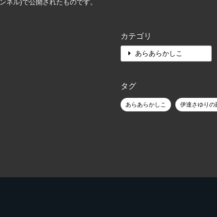
チャンネル)で公開されたものです。
カテゴリ
あらあらかしこ
タグ
あらあらかしこ
伊達さゆりの