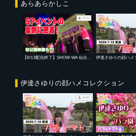
あらあらかしこ
¥550
23:12
【8/13配信終了】SHOW-WA 仙台スペシャルイベントの舞台裏に密着！
伊達さゆりの顔ハメコレクション
¥440
09:03