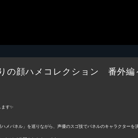
りの顔ハメコレクション 番外編
します✨
顔ハメパネル」を巡りながら、声優のスゴ技でパネルのキャラクターを