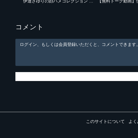
伊達さゆりの顔ハメコレクション バラ＆トマト編 バラ園で人気No.1品種クイズ開催！さゆりん驚きのミニトマト食べ比べも【2026年7月18日OA「あらあらかしこ」】
コメント
ログイン、もしくは会員登録いただくと、コメントできます
このサイトについて
よく