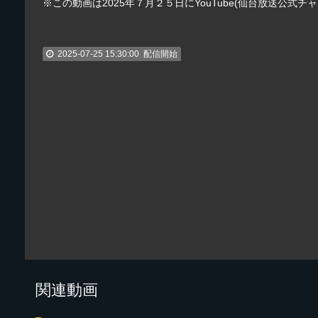
※この動画は2025年７月２５日にYouTube(仙台放送公式
2025-07-25 15:30:00
配信開始
関連動画