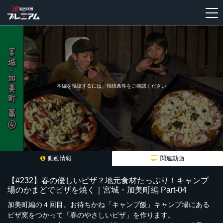
新
規
登
録
本編を視聴するには、視聴条件をご確認ください
動画情報
関連動画
【#232】春の優しいピザ？地元食材たっぷり！キャンプ
場のかまどでピザを焼く｜宮城・加美町編 Part-04
加美町編の４回目。お待ちかね「キャンプ飯」キャンプ場にある
ピザ窯をつかって「春のやさしいピザ」を作ります。