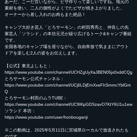
あーだ、こーだ言いながら、ピザ作りって楽しいですね。地元の
素材を使い、二人の個性がよくでたピザが焼き上がりました。
オーナーから差し入れのお肉もまた絶品！
キャンプ大好き芸人「とろサーモン」の村田秀亮と、仲良しの先
輩芸人「ソラシド」の本坊元児が繰り広げるトーク&キャンプ番組
です。
全国各地のキャンプ場を巡りながら、自由奔放で気ままにアウト
ドアを楽しむ2人の姿をお伝えします。
【公式】東北よしもと：
https://www.youtube.com/channel/UCHZgUyXaJBEN05jx0xddCQg
とろサーモン公式チャンネル：
https://www.youtube.com/channel/UCj6LDjEmXxeFhSmmcYblGm
Q
とろサーモン村田のムラTUBE：
https://www.youtube.com/channel/UC9IKpGDSzavO7KtY6U1u1ew
ソラシド 本坊：
https://www.youtube.com/user/honbouganji
※この動画は、2025年5月11日に宮城県ローカルで放送されたも
のです。