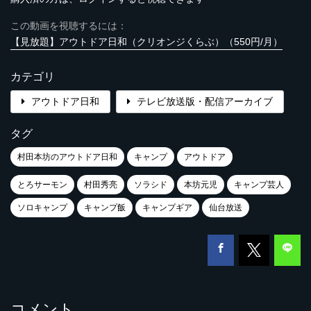
この動画を視聴するには：
【見放題】アウトドア日和（クリオンジくらぶ）（550円/月）
カテゴリ
アウトドア日和
テレビ放送版・配信アーカイブ
タグ
村田本坊のアウトドア日和
キャンプ
アウトドア
とろサーモン
村田秀亮
ソラシド
本坊元児
キャンプ芸人
ソロキャンプ
キャンプ飯
キャンプギア
仙台放送
コメント