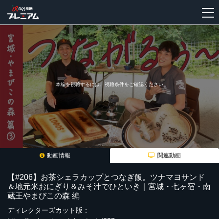
新
規
登
録
本編を視聴するには、視聴条件をご確認ください
動画情報
関連動画
【#206】お茶シェラカップとつなぎ飯。ツナマヨサンド
＆地元米おにぎり＆みそ汁でひといき｜宮城・七ヶ宿・南
蔵王やまびこの森 編
ディレクターズカット版：