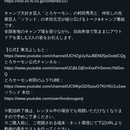
https://vod.ox-tv.co.jp/contents/337
キャンプ大好き芸人「とろサーモン」の村田秀亮と、仲良しの先
輩芸人「ソラシド」の本坊元児が繰り広げるトーク&キャンプ番組
です。
全国各地のキャンプ場を巡りながら、自由奔放で気ままにアウト
ドアを楽しむ2人の姿をお伝えします。
【公式】東北よしもと：
https://www.youtube.com/channel/UCHZgUyXaJBEN05jx0xddCQg
とろサーモン公式チャンネル：
https://www.youtube.com/channel/UCj6LDjEmXxeFhSmmcYblGm
Q
とろサーモン村田のムラTUBE：
https://www.youtube.com/channel/UC9IKpGDSzavO7KtY6U1u1ew
ソラシド 本坊：
https://www.youtube.com/user/honbouganji
※配信終了後は、レンタル中の場合でも視聴いただけなくなりま
すので予めご了承ください。
※ご購入前に、ご視聴される端末・ネット環境にて下記URLより
動画の再生テストを行ってください。