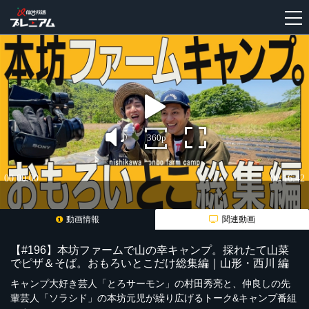
新
規
登
録
動画情報
関連動画
【#196】本坊ファームで山の幸キャンプ。採れたて山菜
でピザ＆そば。おもろいとこだけ総集編｜山形・西川 編
キャンプ大好き芸人「とろサーモン」の村田秀亮と、仲良しの先
輩芸人「ソラシド」の本坊元児が繰り広げるトーク&キャンプ番組