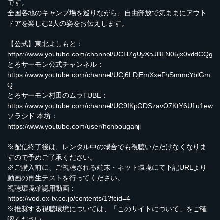
です。
全国各地のキャンプ場を巡りながら、自由奔放で気ままにアウト
ドアを楽しむ2人の姿をお伝えします。
【公式】東北よしもと：
https://www.youtube.com/channel/UCHZgUyXaJBEN05jx0xddCQg
とろサーモン公式チャンネル：
https://www.youtube.com/channel/UCj6LDjEmXxeFhSmmcYblGm
Q
とろサーモン村田のムラTUBE：
https://www.youtube.com/channel/UC9IKpGDSzavO7KtY6U1u1ew
ソラシド 本坊：
https://www.youtube.com/user/honbouganji
※配信終了後は、レンタル中の場合でも視聴いただけなくなりま
すので予めご了承ください。
※ご購入前に、ご視聴される端末・ネット環境にて下記URLより
動画の再生テストを行ってください。
視聴環境確認用動画：
https://vod.ox-tv.co.jp/contents/1?fcid=4
※推奨する視聴環境については、「このサイトについて」をご確
認ください。