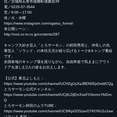
住／宮城県石巻市雄勝町雄勝原39
電／0225-57-3544
営／9:00～17:00
休／火・水曜
https://www.instagram.com/ogatsu_forest/
未公開シーン：
http://vod.ox-tv.co.jp/contents/287
キャンプ大好き芸人「とろサーモン」の村田秀亮と、仲良しの先
輩芸人「ソラシド」の本坊元児が繰り広げるトーク&キャンプ番組
です。
全国各地のキャンプ場を巡りながら、自由奔放で気ままにアウト
ドアを楽しむ2人の姿をお伝えします。
【公式】東北よしもと：
https://www.youtube.com/channel/UCHZgUyXaJBEN05jx0xddCQg
とろサーモン公式チャンネル：
https://www.youtube.com/channel/UCj6LDjEmXxeFhSmmcYblGm
Q
とろサーモン村田のムラTUBE：
https://www.youtube.com/channel/UC9IKpGDSzavO7KtY6U1u1ew
ソラシド 本坊：