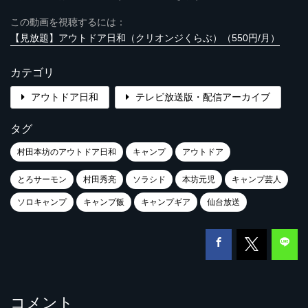
この動画を視聴するには：
【見放題】アウトドア日和（クリオンジくらぶ）（550円/月）
カテゴリ
アウトドア日和
テレビ放送版・配信アーカイブ
タグ
村田本坊のアウトドア日和
キャンプ
アウトドア
とろサーモン
村田秀亮
ソラシド
本坊元児
キャンプ芸人
ソロキャンプ
キャンプ飯
キャンプギア
仙台放送
コメント