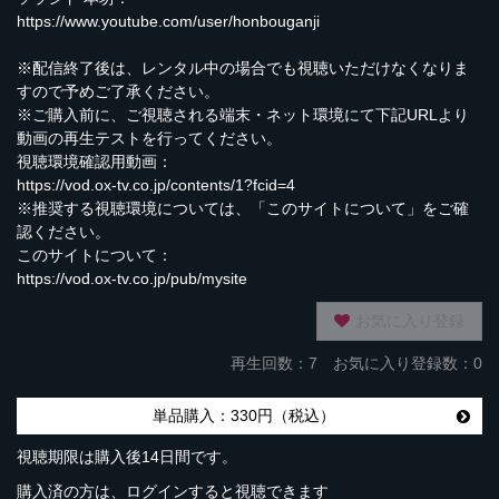
https://www.youtube.com/user/honbouganji
※配信終了後は、レンタル中の場合でも視聴いただけなくなりま
すので予めご了承ください。
※ご購入前に、ご視聴される端末・ネット環境にて下記URLより
動画の再生テストを行ってください。
視聴環境確認用動画：
https://vod.ox-tv.co.jp/contents/1?fcid=4
※推奨する視聴環境については、「このサイトについて」をご確
認ください。
このサイトについて：
https://vod.ox-tv.co.jp/pub/mysite
お気に入り登録
再生回数：
7
お気に入り登録数：0
単品購入：330円（税込）
視聴期限は購入後14日間です。
購入済の方は、ログインすると視聴できます