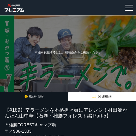
新
規
登
録
本編を視聴するには、視聴条件をご確認ください
動画情報
関連動画
【#189】辛ラーメンを本格担々麺にアレンジ！村田流か
んたん山中華【石巻・雄勝フォレスト編 Part-5】
＊雄勝FORESTキャンプ場
〒／986-1333