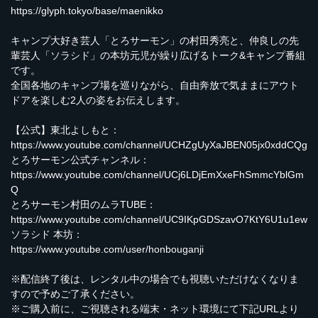
https://glyph.tokyo/base/maenikko
キャンプ大好き芸人「とろサーモン」の村田秀亮と、仲良しの先
輩芸人「ソラシド」の本坊元児が繰り広げるトーク&キャンプ番組
です。
全国各地のキャンプ場を巡りながら、自由奔放で気ままにアウト
ドアを楽しむ2人の姿をお伝えします。
【公式】東北よしもと：
https://www.youtube.com/channel/UCHZgUyXaJBEN05jx0xddCQg
とろサーモン公式チャンネル：
https://www.youtube.com/channel/UCj6LDjEmXxeFhSmmcYblGm
Q
とろサーモン村田のムラTUBE：
https://www.youtube.com/channel/UC9IKpGDSzavO7KtY6U1u1ew
ソラシド 本坊：
https://www.youtube.com/user/honbouganji
※配信終了後は、レンタル中の場合でも視聴いただけなくなりま
すので予めご了承ください。
※ご購入前に、ご視聴される端末・ネット環境にて下記URLより