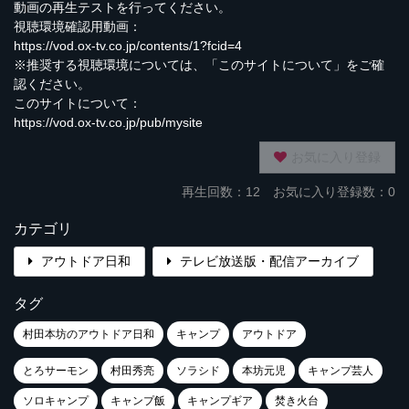
動画の再生テストを行ってください。
視聴環境確認用動画：
https://vod.ox-tv.co.jp/contents/1?fcid=4
※推奨する視聴環境については、「このサイトについて」をご確
認ください。
このサイトについて：
https://vod.ox-tv.co.jp/pub/mysite
お気に入り登録
再生回数：
12
お気に入り登録数：0
カテゴリ
アウトドア日和
テレビ放送版・配信アーカイブ
タグ
村田本坊のアウトドア日和
キャンプ
アウトドア
とろサーモン
村田秀亮
ソラシド
本坊元児
キャンプ芸人
ソロキャンプ
キャンプ飯
キャンプギア
焚き火台