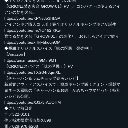
◆オリジナル焚き火台、ここまでの動画
【CRIONZ焚き火台 GROW-01】PV ／ コンパクトに使えるアイ
アンの焚き火台。
https://youtu.be/KPNs8e3HkSA
アイアンギア職人コラボ！完全オリジナルキャンプギアが誕生
https://youtu.be/mxYO462IKKw
育てる焚き火台「GROW-01」の進化と、おもしろアイデア続々
https://youtu.be/xHkF5koqnOM
◆番組オリジナルスパイス「味の区民」発売中!!!
【Amazon】
https://amzn.asia/d/9Mln9MT
【CRIONZスパイス「味の区民」】PV
https://youtu.be/TXG34rJqmXE
【チャーハン＆ラムチョップ参考レシピ】
新感覚アウトドアスパイスで、簡単キャンプ飯！クミン・燻製マ
ヨネーズ風味の「チャーハン＆お肉」がめちゃウマだった！特別
レシピも公開。
https://youtu.be/XJ3x3rAUOHM
◆グリフ前日光
〒／322-0101
住／栃木県鹿沼市草久899
電／028-978-5208