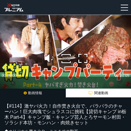
新
規
登
録
動画情報
関連動画
【#114】激ヤバ火力！自作焚き火台で、パラパラのチャ
ーハン！巨大肉塊でシュラスコに挑戦【貸切キャンプ in栃
木 Part-4】キャンプ飯・キャンプ芸人とろサーモン村田・
ソラシド本坊・モンハン・肉焼きセット