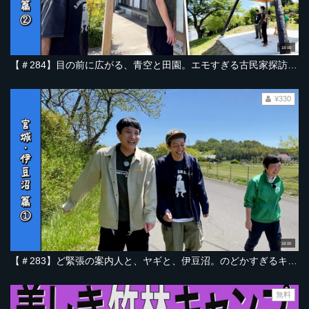
18:00
【＃284】目の前に広がる、青空と田園。エモすぎる古民家探訪＆デイキャンプ【宮城・伊豆沼編 Part-02】
¥330
18:00
【＃283】ど緊張の案内人と、ヤギと、伊豆沼。のどかすぎるキャンプの始まり【宮城・伊豆沼編 Part-01】
無料