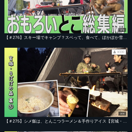
18:00
【＃276】スキー場でキャンプ？スベって、食べて、ぽかぽか雪中キャンプの一日【宮城・川崎 るぽぽの森2026冬 総集編】
¥330
18:00
【＃275】シメ飯は、とんこつラーメン＆手作りアイス【宮城・るぽぽの森 編2026 Part-05】