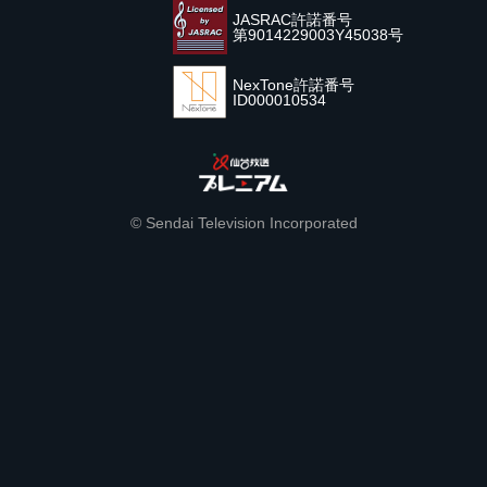
JASRAC許諾番号
第9014229003Y45038号
NexTone許諾番号
ID000010534
© Sendai Television Incorporated