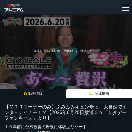
新
規
登
録
本編を視聴するには、視聴条件をご確認ください
動画情報
関連動画
【ＶＴＲコーナーのみ】ふみふみキュン歩っ！大自然でエ
ンタ－テイナー！？【2026年6月20日放送ＯＡ「サタデー
ファンキーズ」より】
１０年前に台風被害の岩泉に体験型リゾート！