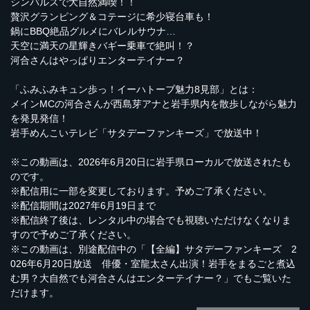
シンバルスで大自然満喫！！
贅沢グランピング＆コテージに希少寝台車も！
鍋にBBQ絶品グルメにバレルサウナ…
天空に満天の星輝きバギー乗車で絶叫！？
河合さんはやっぱりエンターテイナー？
「ふみふみキュン歩っ！イーハトーブ魅力8見部」とは：
メインMCの河合さんが西島芽アナと岩手県内を散歩しながら魅力
を発見発信！
岩手めんこいテレビ「サタデーファンキーズ」で放送中！
※この動画は、2026年6月20日に岩手県ローカルで放送されたも
のです。
※配信用に一部を変更しております。予めご了承ください。
※配信期間は2027年6月19日まで
※配信終了後は、レンタル中の場合でも視聴いただけなくなりま
すので予めご了承ください。
※この動画は、別途配信中の「【全編】サタデーファンキーズ 2
026年6月20日放送 俳優・室龍太さん出演！岩手をまるごと煮込
む男？大自然でも河合さんはエンターテイナー？」でもご覧いた
だけます。