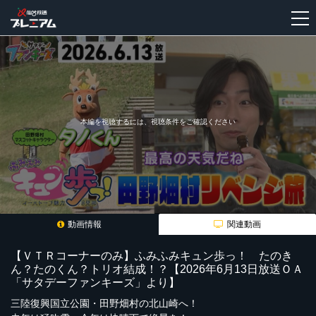
新
規
登
録
本編を視聴するには、視聴条件をご確認ください
動画情報
関連動画
【ＶＴＲコーナーのみ】ふみふみキュン歩っ！ たのき
ん？たのくん？トリオ結成！？【2026年6月13日放送ＯＡ
「サタデーファンキーズ」より】
三陸復興国立公園・田野畑村の北山崎へ！