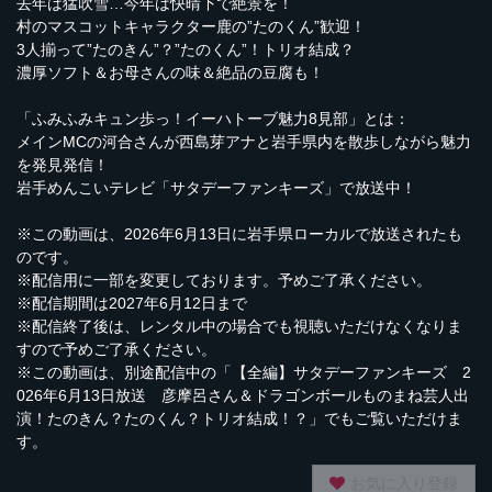
去年は猛吹雪…今年は快晴下で絶景を！
村のマスコットキャラクター鹿の”たのくん”歓迎！
3人揃って”たのきん”？”たのくん”！トリオ結成？
濃厚ソフト＆お母さんの味＆絶品の豆腐も！
「ふみふみキュン歩っ！イーハトーブ魅力8見部」とは：
メインMCの河合さんが西島芽アナと岩手県内を散歩しながら魅力
を発見発信！
岩手めんこいテレビ「サタデーファンキーズ」で放送中！
※この動画は、2026年6月13日に岩手県ローカルで放送されたも
のです。
※配信用に一部を変更しております。予めご了承ください。
※配信期間は2027年6月12日まで
※配信終了後は、レンタル中の場合でも視聴いただけなくなりま
すので予めご了承ください。
※この動画は、別途配信中の「【全編】サタデーファンキーズ 2
026年6月13日放送 彦摩呂さん＆ドラゴンボールものまね芸人出
演！たのきん？たのくん？トリオ結成！？」でもご覧いただけま
す。
お気に入り登録