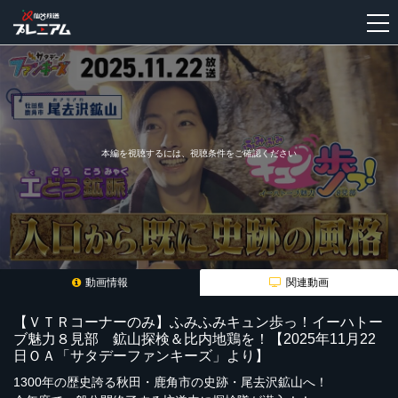
新
規
登
録
本編を視聴するには、視聴条件をご確認ください
動画情報
関連動画
【ＶＴＲコーナーのみ】ふみふみキュン歩っ！イーハトー
ブ魅力８見部 鉱山探検＆比内地鶏を！【2025年11月22
日ＯＡ「サタデーファンキーズ」より】
1300年の歴史誇る秋田・鹿角市の史跡・尾去沢鉱山へ！