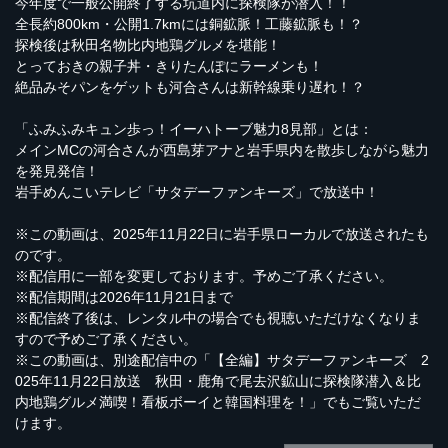
今年度で一般公開終了する坑道内に探検隊が潜入！！
全長約800km・公開1.7kmには銅鉱脈！工藤鉱脈も！？
探検後は秋田名物比内地鶏グルメを堪能！
とっておきの親子丼・きりたんぽにラーメンも！
絶品みそパンをゲットも河合さんは新幹線乗り遅れ！？
「ふみふみキュン歩っ！イーハトーブ魅力8見部」とは：
メインMCの河合さんが西島芽アナと岩手県内を散歩しながら魅力
を発見発信！
岩手めんこいテレビ「サタデーファンキーズ」で放送中！
※この動画は、2025年11月22日に岩手県ローカルで放送されたも
のです。
※配信用に一部を変更しております。予めご了承ください。
※配信期間は2026年11月21日まで
※配信終了後は、レンタル中の場合でも視聴いただけなくなりま
すので予めご了承ください。
※この動画は、別途配信中の「【全編】サタデーファンキーズ 2
025年11月22日放送 秋田・鹿角で尾去沢鉱山に探検隊潜入＆比
内地鶏グルメ満喫！看板ボーイと韓国料理を！」でもご覧いただ
けます。