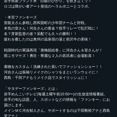
岩手県新ブランド米「白銀のひかり」を炊き立てで！
ロゴは障がい者アート発信のヘラルボニーとコラボ。
・本宮ファンキーズ
室龍太さん参戦し西和賀町の少年団チームと対戦。
本気の室さん！河合さんの黄金？投手リレーで乱打戦に！
名？芽新監督の迷？采配でも久々の勝利！！
疲れを癒したのは奥州の温泉宿の湯と前沢牛の美味！
戦国時代の軍議再現「唐梅舘絵巻」に河合さん＆室さんが！
雨ニモマケズ！勇壮・華麗な２人の若武者に会場歓喜！
着物をカスタム！洗練された装いでファッションショー！！
河合さんは振袖リメイクのシャツをまといランウェイに！
西島・千田アナもリメイク品でスタイリッシュに！
「サタデーファンキーズ」とは：
岩手めんこいテレビ(毎週土曜午前10:50〜)の生放送情報番組。
岩手の旬な話題、人、スポットなどの情報を「ファンキー」にお
届けします。
メインＭＣ河合郁人さん。サポートするのは千田剛裕アナと西島
芽アナ！