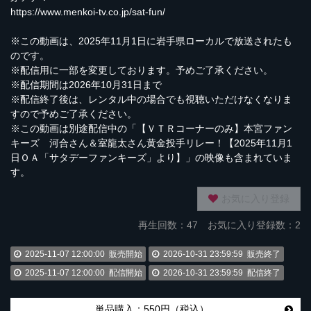
https://www.menkoi-tv.co.jp/sat-fun/
※この動画は、2025年11月1日に岩手県ローカルで放送されたも
のです。
※配信用に一部を変更しております。予めご了承ください。
※配信期間は2026年10月31日まで
※配信終了後は、レンタル中の場合でも視聴いただけなくなりま
すので予めご了承ください。
※この動画は別途配信中の「【ＶＴＲコーナーのみ】本宮ファン
キーズ 河合さん＆室龍太さん黄金投手リレー！【2025年11月1
日ＯＡ「サタデーファンキーズ」より】」の映像も含まれていま
す。
お気に入り登録
再生回数：
47
お気に入り登録数：2
2025-11-07 12:00:00
販売開始
2026-10-31 23:59:59
販売終了
2025-11-07 12:00:00
配信開始
2026-10-31 23:59:59
配信終了
単品購入：550円（税込）