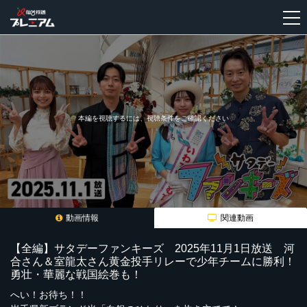
新
規
登
録
本編を視聴するには、視聴条件をご確認ください
動画情報
関連動画
【全編】サタデーファンキーズ 2025年11月1日放送 河
合さん＆室龍太さん黄金投手リレーで少年チームに勝利！
勇壮・華麗な戦国絵巻も！
へい！お待ち！！