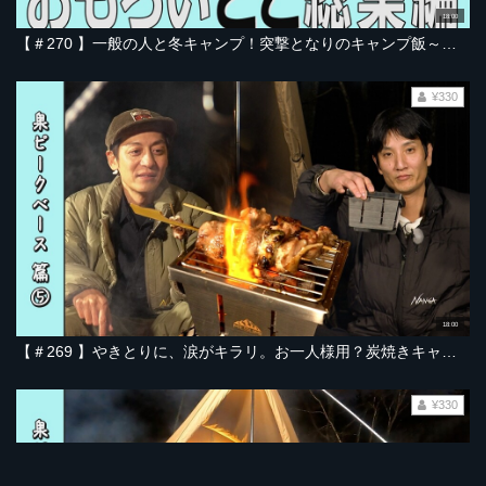
18:00
【＃270 】一般の人と冬キャンプ！突撃となりのキャンプ飯～感謝の麻婆豆腐～別れ涙のやきとりまで【宮城・泉ピークベース2025冬 総集編】
¥330
18:00
【＃269 】やきとりに、涙がキラリ。お一人様用？炭焼きキャンプギア登場！【宮城・泉ピークベース編2025冬 Part-05】
¥330