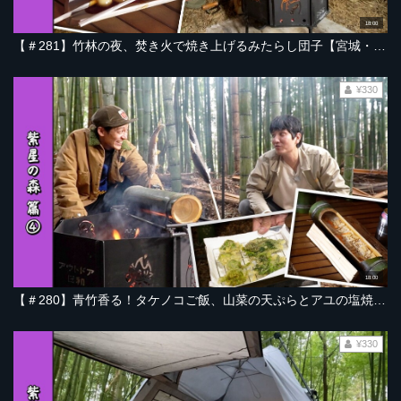
18:00
【＃281】竹林の夜、焚き火で焼き上げるみたらし団子【宮城・紫星の森 編 Part-05】
¥330
18:00
【＃280】青竹香る！タケノコご飯、山菜の天ぷらとアユの塩焼きで、和食キャンプ飯【宮城・紫星の森 編 Part-04】
¥330