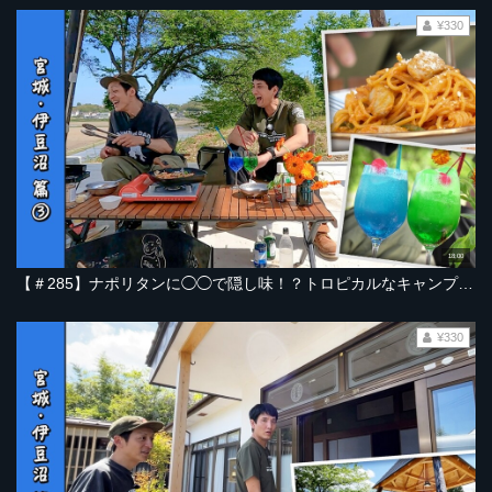
¥330
18:00
【＃285】ナポリタンに◯◯で隠し味！？トロピカルなキャンプ飯にタイガーアッパーカット！【宮城・伊豆沼編 Part-03】
¥330