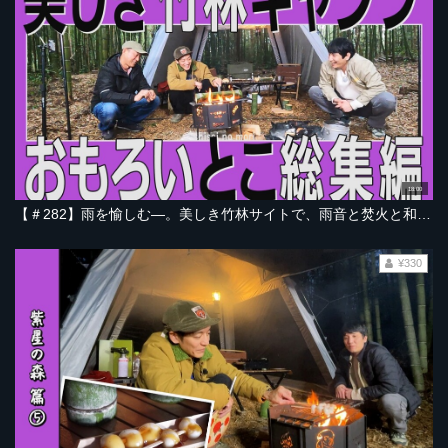
18:00
【＃282】雨を愉しむ―。美しき竹林サイトで、雨音と焚火と和食キャンプ飯【宮城・鹿島台 紫星の森 総集編】
¥330