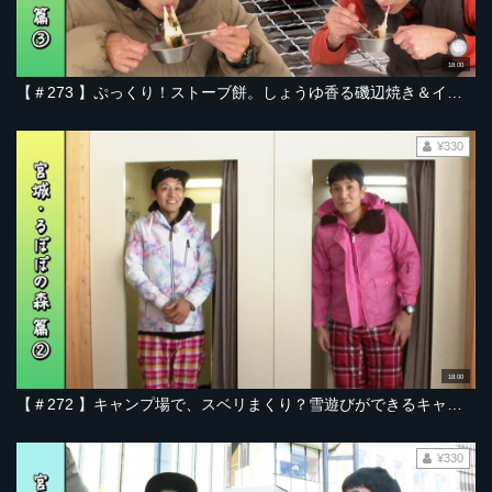
18:00
【＃273 】ぷっくり！ストーブ餅。しょうゆ香る磯辺焼き＆インスタントお雑煮【宮城・るぽぽの森 編2026 Part-03】
¥330
18:00
【＃272 】キャンプ場で、スベリまくり？雪遊びができるキャンプ場【宮城・るぽぽの森 編2026 Part-02】
¥330