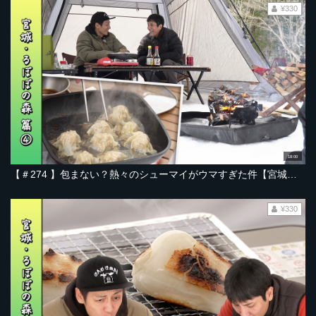
¥330
18:00
【＃274 】包まない？熱々のシューマイがウマすぎた件【宮城・るぽぽの森 編2026 Part-04】
¥330