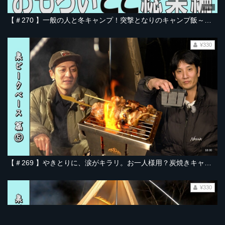
18:00
【＃270 】一般の人と冬キャンプ！突撃となりのキャンプ飯～感謝の麻婆豆腐～別れ涙のやきとりまで【宮城・泉ピークベース2025冬 総集編】
¥330
18:00
【＃269 】やきとりに、涙がキラリ。お一人様用？炭焼きキャンプギア登場！【宮城・泉ピークベース編2025冬 Part-05】
¥330