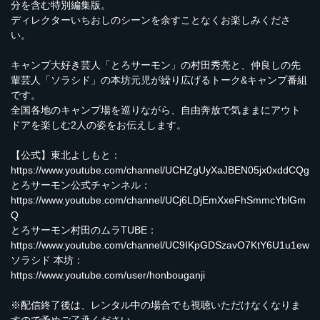
分を含む特別編集版。
ディレクターいちおしのシーンを余すことなくお楽しみくださ
い。
キャンプ大好き芸人「とろサーモン」の村田秀亮と、仲良しの先
輩芸人「ソラシド」の本坊元児が繰り広げるトーク&キャンプ番組
です。
全国各地のキャンプ場を巡りながら、自由奔放で気ままにアウト
ドアを楽しむ2人の姿をお伝えします。
【公式】東北よしもと：
https://www.youtube.com/channel/UCHZgUyXaJBEN05jx0xddCQg
とろサーモン公式チャンネル：
https://www.youtube.com/channel/UCj6LDjEmXxeFhSmmcYblGm
Q
とろサーモン村田のムラTUBE：
https://www.youtube.com/channel/UC9IKpGDSzavO7KtY6U1u1ew
ソラシド 本坊：
https://www.youtube.com/user/honbouganji
※配信終了後は、レンタル中の場合でも視聴いただけなくなりま