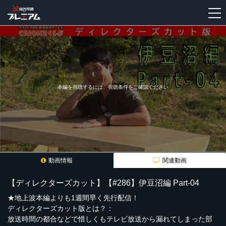
新
規
登
録
本編を視聴するには、視聴条件をご確認ください
動画情報
関連動画
【ディレクターズカット】【#286】伊豆沼編 Part-04
★地上波本編よりも1週間早く先行配信！
ディレクターズカット版とは？：
放送時間の都合などで惜しくもテレビ放送から漏れてしまった部