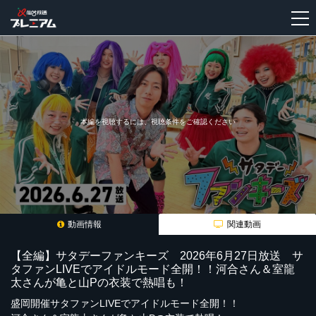
新
規
登
録
本編を視聴するには、視聴条件をご確認ください
動画情報
関連動画
【全編】サタデーファンキーズ 2026年6月27日放送 サ
タファンLIVEでアイドルモード全開！！河合さん＆室龍
太さんが亀と山Pの衣装で熱唱も！
盛岡開催サタファンLIVEでアイドルモード全開！！