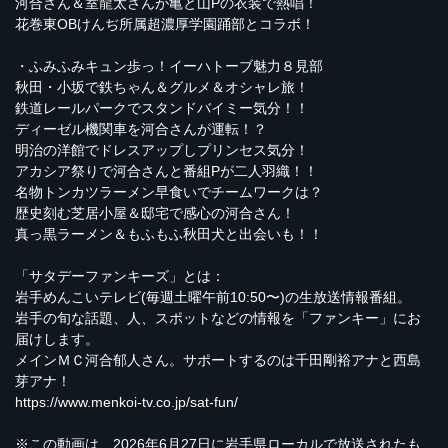
河合さん＆室龍太さんが亀と山Pの衣装で熱唱！
花巻東OBけんぢ所属超濃厚学園踊部とコラボ！
・ふみふみキュン歩っ！イーハトーブ魅力８見部
秋田・小坂で鉄ちゃん＆グルメ＆オシャレ旅！
鉄道レールパークでスタンドバイミー気分！！
ディーゼル機関車を河合さんが運転！？
明治の洋館でドレスアップしプリンセス気分！
アカシア祭りで河合さんと番組Pが二人羽織！！
名物トンカツラーメン早食いでチームワークは？
歴史刻む芝居小屋＆邸宅で感心の河合さん！
真っ黒ラーメン＆もふもふ秋田犬と出会いも！！
「サタデーファンキーズ」とは：
岩手めんこいテレビ(毎週土曜午前10:50〜)の生放送情報番組。
岩手の旬な話題、人、スポットなどの情報を「ファンキー」にお
届けします。
メインＭＣ河合郁人さん。サポートするのは千田剛裕アナと西島
芽アナ！
https://www.menkoi-tv.co.jp/sat-fun/
※この動画は、2026年6月27日に岩手県ローカルで放送されたも