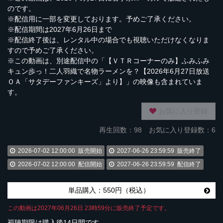
のです。
※配信用に一部を変更しております。予めご了承ください。
※配信期間は2027年6月26日まで
※配信終了後は、レンタル中の場合でも視聴いただけなくなりま
すので予めご了承ください。
※この動画は、別途配信中の「【ＶＴＲコーナーのみ】ふみふみ
キュン歩っ！二人羽織で名物ラーメンを？【2026年6月27日放送
ＯＡ「サタデーファンキーズ」より】」の映像も含まれていま
す。
お気に入り登録
再生回数：
98
お気に入り登録数：6
2026-07-02 12:00:00
販売開始
2027-06-26 23:59:59
販売終了
2026-07-02 12:00:00
配信開始
2027-06-26 23:59:59
配信終了
単品購入：550円（税込）
この動画は2027年06月26日 23時59分に販売終了予定です。
視聴期限は購入後14日間です。