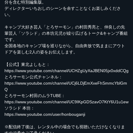
分を含む特別編集版。
ディレクターいちおしのシーンを余すことなくお楽しみくださ
い。
キャンプ大好き芸人「とろサーモン」の村田秀亮と、仲良しの先
輩芸人「ソラシド」の本坊元児が繰り広げるトーク&キャンプ番組
です。
全国各地のキャンプ場を巡りながら、自由奔放で気ままにアウト
ドアを楽しむ2人の姿をお伝えします。
【公式】東北よしもと：
https://www.youtube.com/channel/UCHZgUyXaJBEN05jx0xddCQg
とろサーモン公式チャンネル：
https://www.youtube.com/channel/UCj6LDjEmXxeFhSmmcYblGm
Q
とろサーモン村田のムラTUBE：
https://www.youtube.com/channel/UC9IKpGDSzavO7KtY6U1u1ew
ソラシド 本坊：
https://www.youtube.com/user/honbouganji
※配信終了後は、レンタル中の場合でも視聴いただけなくなりま