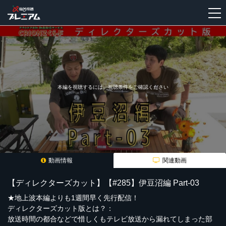
新
規
登
録
本編を視聴するには、視聴条件をご確認ください
動画情報
関連動画
【ディレクターズカット】【#285】伊豆沼編 Part-03
★地上波本編よりも1週間早く先行配信！
ディレクターズカット版とは？：
放送時間の都合などで惜しくもテレビ放送から漏れてしまった部