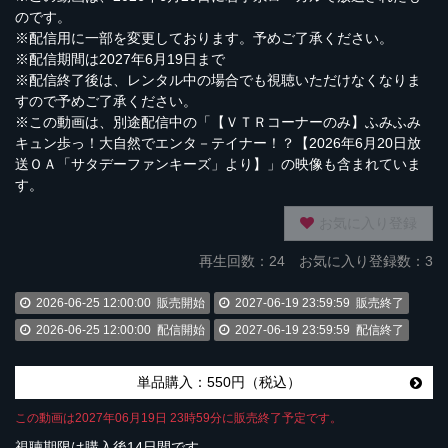
のです。
※配信用に一部を変更しております。予めご了承ください。
※配信期間は2027年6月19日まで
※配信終了後は、レンタル中の場合でも視聴いただけなくなりま
すので予めご了承ください。
※この動画は、別途配信中の「【ＶＴＲコーナーのみ】ふみふみ
キュン歩っ！大自然でエンタ－テイナー！？【2026年6月20日放
送ＯＡ「サタデーファンキーズ」より】」の映像も含まれていま
す。
お気に入り登録
再生回数：
24
お気に入り登録数：3
2026-06-25 12:00:00
販売開始
2027-06-19 23:59:59
販売終了
2026-06-25 12:00:00
配信開始
2027-06-19 23:59:59
配信終了
単品購入：550円（税込）
この動画は2027年06月19日 23時59分に販売終了予定です。
視聴期限は購入後14日間です。