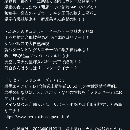
県職員・都内ＩＴ企業経て盛岡にカレー店開業へ！
県産の食にこだわり開店までの苦難SNSでバズる！
短角牛・宮古のマダラ・チキン王国の鶏肉に酒粕…
県産有機栽培米も！彦摩呂さん絶賛の味！！
・ふみふみキュン歩っ！イーハトーブ魅力８見部
１０年前に台風被害の岩泉に体験型リゾート！
シンバルスで大自然満喫！！
贅沢グランピング＆コテージに希少寝台車も！
鍋にBBQ絶品グルメにバレルサウナ…
天空に満天の星輝きバギー乗車で絶叫！？
河合さんはやっぱりエンターテイナー？
「サタデーファンキーズ」とは：
岩手めんこいテレビ(毎週土曜午前10:50〜)の生放送情報番組。
岩手の旬な話題、人、スポットなどの情報を「ファンキー」にお
届けします。
メインＭＣ河合郁人さん。サポートするのは千田剛裕アナと西島
芽アナ！
https://www.menkoi-tv.co.jp/sat-fun/
※この動画は、2026年6月20日に岩手県ローカルで放送されたも