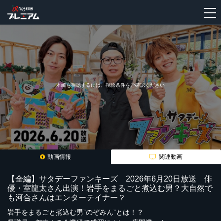
新
規
登
録
本編を視聴するには、視聴条件をご確認ください
動画情報
関連動画
【全編】サタデーファンキーズ 2026年6月20日放送 俳
優・室龍太さん出演！岩手をまるごと煮込む男？大自然で
も河合さんはエンターテイナー？
岩手をまるごと煮込む男”のぞみん”とは！？