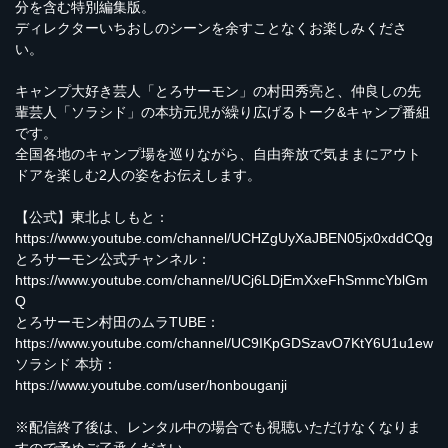
分を含む特別編集版。
ディレクターいちおしのシーンを余すことなくお楽しみくださ
い。
キャンプ大好き芸人「とろサーモン」の村田秀亮と、仲良しの先
輩芸人「ソラシド」の本坊元児が繰り広げるトーク&キャンプ番組
です。
全国各地のキャンプ場を巡りながら、自由奔放で気ままにアウト
ドアを楽しむ2人の姿をお伝えします。
【公式】東北よしもと：
https://www.youtube.com/channel/UCHZgUyXaJBEN05jx0xddCQg
とろサーモン公式チャンネル：
https://www.youtube.com/channel/UCj6LDjEmXxeFhSmmcYblGm
Q
とろサーモン村田のムラTUBE：
https://www.youtube.com/channel/UC9IKpGDSzavO7KtY6U1u1ew
ソラシド 本坊：
https://www.youtube.com/user/honbouganji
※配信終了後は、レンタル中の場合でも視聴いただけなくなりま