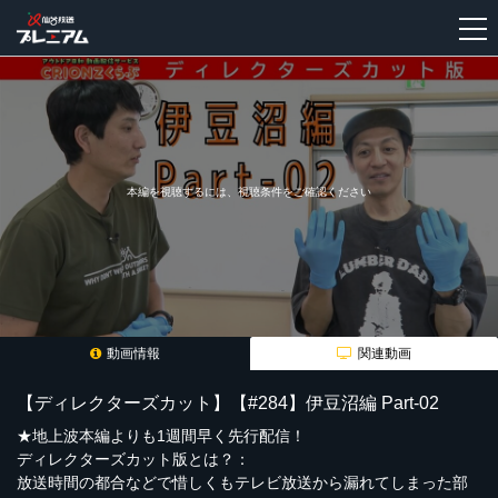
新
規
登
録
本編を視聴するには、視聴条件をご確認ください
動画情報
関連動画
【ディレクターズカット】【#284】伊豆沼編 Part-02
★地上波本編よりも1週間早く先行配信！
ディレクターズカット版とは？：
放送時間の都合などで惜しくもテレビ放送から漏れてしまった部