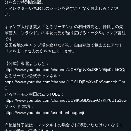
分を含む特別編集版。
ディレクターいちおしのシーンを余すことなくお楽しみくださ
い。
キャンプ大好き芸人「とろサーモン」の村田秀亮と、仲良しの先
輩芸人「ソラシド」の本坊元児が繰り広げるトーク&キャンプ番組
です。
全国各地のキャンプ場を巡りながら、自由奔放で気ままにアウト
ドアを楽しむ2人の姿をお伝えします。
【公式】東北よしもと：
https://www.youtube.com/channel/UCHZgUyXaJBEN05jx0xddCQg
とろサーモン公式チャンネル：
https://www.youtube.com/channel/UCj6LDjEmXxeFhSmmcYblGm
Q
とろサーモン村田のムラTUBE：
https://www.youtube.com/channel/UC9IKpGDSzavO7KtY6U1u1ew
ソラシド 本坊：
https://www.youtube.com/user/honbouganji
※配信終了後は、レンタル中の場合でも視聴いただけなくなりま