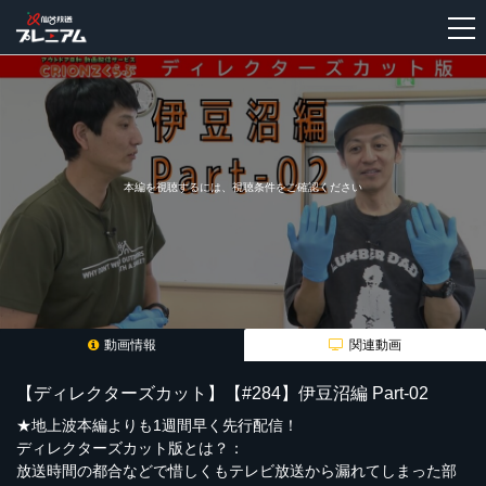
新
規
登
録
本編を視聴するには、視聴条件をご確認ください
動画情報
関連動画
【ディレクターズカット】【#284】伊豆沼編 Part-02
★地上波本編よりも1週間早く先行配信！
ディレクターズカット版とは？：
放送時間の都合などで惜しくもテレビ放送から漏れてしまった部