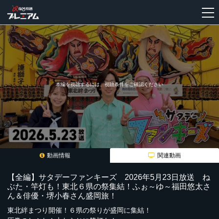
新
規
登
録
本編を視聴するには、視聴条件をご確認ください
動画情報
関連動画
【全編】サタデーファンキーズ 2026年5月23日放送 ね
ぶた・竿灯も！東北６県の祭集結！ふぉ～ゆ～福田悠太さ
ん＆俳優・堺小春さん盛岡旅！
東北絆まつり開催！６県の祭りが盛岡に集結！