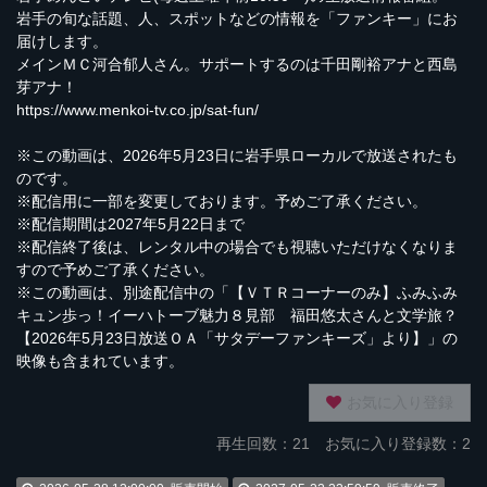
岩手の旬な話題、人、スポットなどの情報を「ファンキー」にお
届けします。
メインＭＣ河合郁人さん。サポートするのは千田剛裕アナと西島
芽アナ！
https://www.menkoi-tv.co.jp/sat-fun/
※この動画は、2026年5月23日に岩手県ローカルで放送されたも
のです。
※配信用に一部を変更しております。予めご了承ください。
※配信期間は2027年5月22日まで
※配信終了後は、レンタル中の場合でも視聴いただけなくなりま
すので予めご了承ください。
※この動画は、別途配信中の「【ＶＴＲコーナーのみ】ふみふみ
キュン歩っ！イーハトーブ魅力８見部 福田悠太さんと文学旅？
【2026年5月23日放送ＯＡ「サタデーファンキーズ」より】」の
映像も含まれています。
お気に入り登録
再生回数：
21
お気に入り登録数：2