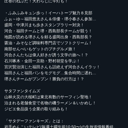
圧巻のねぶた！大わらじに竿灯も！
・ふみふみキュン歩っ！イーハトーブ魅力８見部
ふぉ～ゆ～福田悠太さん＆俳優・堺小春さん参加…
盛岡・中津川まち歩きスタンプラリー対決！
河合・福田チームと堺・西島部長チームが競う！
地図が読める堺さんを頼る盛岡出身・西島部長？
醤油・みそなど調味料専門店でソフトクリーム！
南部せんべいもゲットのプチグルメ旅！
河合さんたちは偉人好きが誘う文学の旅へ！？
石川啄木・金田一京助・野村胡堂を学ぶ！
宮沢賢治演じた福田さんも話絶えず河合さんイラッ！
福田さんと福田パンをモグモグ…集合時間に遅れ…
堺さんチームがプンプン！勝負の行方は！？
サタファンタイムズ
山林火災の大槌町は東北有数のサーフィン聖地！
泊まれる老舗食堂で名物の磯ラーメン＆いかめし！
ジビエ食品扱う企業の取り組みも！
「サタデーファンキーズ」とは：
岩手めんこいテレビ(毎週土曜午前10:50〜)の生放送情報番組。