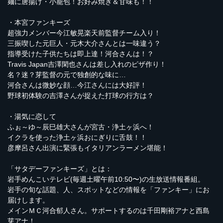
麺に唐揚げ・小籠包！お好み焼き＆甘味も！！
・本宮ファンキーズ
超強力メンバー今江敏晃楽天前監督チーム入り！
三振喫した元巨人・元木大介さんとは一味違う？
指導受けた子供たちは即上達！河合さんは！？
Travis Japan吉澤閑也さんは差し入れのピザ作り！
名？迷？芽監督の元で独創的な味に…
河合さんは微妙な顔…今江さんには大好評！
野球初体験の吉澤さんが捉えた打球の行方は？
・湯気に恋して
ふぉ～ゆ～辰巳雄大さんが宮古・浄土ヶ浜へ！
イクラを使った浄土ヶ浜おにぎりに舌鼓！！
彦摩呂さん出演に緊張もイタリアンラーメン堪能！
「サタデーファンキーズ」とは：
岩手めんこいテレビ(毎週土曜午前10:50〜)の生放送情報番組。
岩手の旬な話題、人、スポットなどの情報を「ファンキー」にお
届けします。
メインＭＣ河合郁人さん。サポートするのは千田剛裕アナと西島
芽アナ！