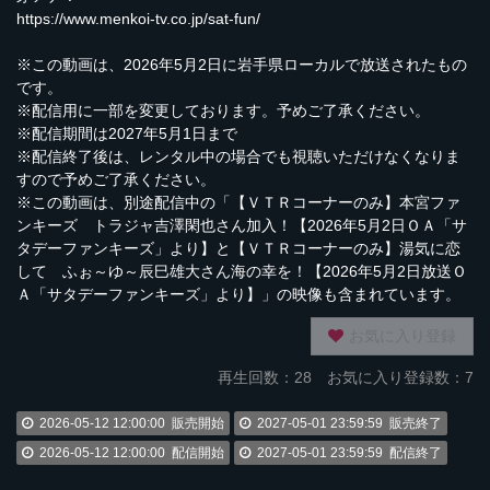
https://www.menkoi-tv.co.jp/sat-fun/
※この動画は、2026年5月2日に岩手県ローカルで放送されたもの
です。
※配信用に一部を変更しております。予めご了承ください。
※配信期間は2027年5月1日まで
※配信終了後は、レンタル中の場合でも視聴いただけなくなりま
すので予めご了承ください。
※この動画は、別途配信中の「【ＶＴＲコーナーのみ】本宮ファ
ンキーズ トラジャ吉澤閑也さん加入！【2026年5月2日ＯＡ「サ
タデーファンキーズ」より】と【ＶＴＲコーナーのみ】湯気に恋
して ふぉ～ゆ～辰巳雄大さん海の幸を！【2026年5月2日放送Ｏ
Ａ「サタデーファンキーズ」より】」の映像も含まれています。
お気に入り登録
再生回数：
28
お気に入り登録数：7
2026-05-12 12:00:00
販売開始
2027-05-01 23:59:59
販売終了
2026-05-12 12:00:00
配信開始
2027-05-01 23:59:59
配信終了