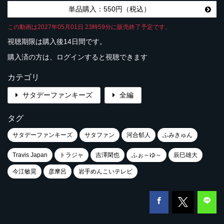
単品購入：550円（税込）
この動画は2027年05月01日 23時59分に販売終了予定です。
視聴期限は購入後14日間です。
購入済の方は、ログインすると視聴できます
カテゴリ
サタデーファンキーズ
全編
タグ
サタデーファンキーズ
サタファン
河合郁人
ふみきゅん
Travis Japan
トラジャ
吉澤閑也
ふぉ～ゆ～
辰巳雄大
今江敏晃
彦摩呂
岩手めんこいテレビ