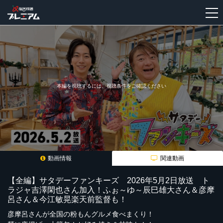
新
規
登
録
本編を視聴するには、視聴条件をご確認ください
動画情報
関連動画
【全編】サタデーファンキーズ 2026年5月2日放送 ト
ラジャ吉澤閑也さん加入！ふぉ～ゆ～辰巳雄大さん＆彦摩
呂さん＆今江敏晃楽天前監督も！
彦摩呂さんが全国の粉もんグルメ食べまくり！