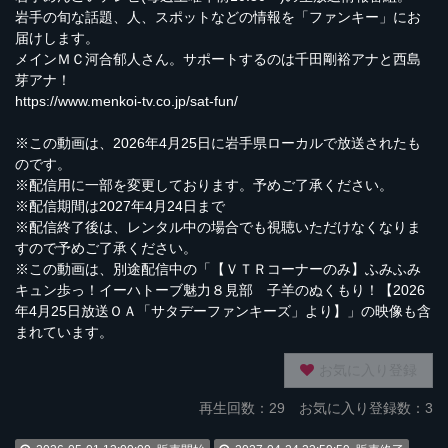
岩手の旬な話題、人、スポットなどの情報を「ファンキー」にお
届けします。
メインＭＣ河合郁人さん。サポートするのは千田剛裕アナと西島
芽アナ！
https://www.menkoi-tv.co.jp/sat-fun/
※この動画は、2026年4月25日に岩手県ローカルで放送されたも
のです。
※配信用に一部を変更しております。予めご了承ください。
※配信期間は2027年4月24日まで
※配信終了後は、レンタル中の場合でも視聴いただけなくなりま
すので予めご了承ください。
※この動画は、別途配信中の「【ＶＴＲコーナーのみ】ふみふみ
キュン歩っ！イーハトーブ魅力８見部 子羊のぬくもり！【2026
年4月25日放送ＯＡ「サタデーファンキーズ」より】」の映像も含
まれています。
お気に入り登録
再生回数：
29
お気に入り登録数：3