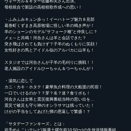
ヴォーカル＆ギター佐藤和夫さん出演。
母校統合で新設の高校校歌作成への思い！
・ふみふみキュン歩っ！イーハトーブ魅力８見部
葛巻町くずまき高原牧場に怪しい羊の鳴き声が！
羊のショーンのモデル”サフォーク種”と仲良しに？
メェ～と共鳴！河合さんは羊と会話できた？
突き飛ばされても負けず？子羊のぬくもりに笑顔！
女性好きの馬とアイドル似のアルパカに山羊も！
スタジオでは河合さんが子羊の毛刈りに挑戦！！
老人施設のアイドルひーちゃん＆つーちゃんが！
・湯気に恋して
カニ・カキ・ホタテ！豪華魚介料理の大船渡の民宿！
一口でいけるのか？？芽？名？迷？食リポも！
河合さんは女将と震災復興番組当時の思い出を…
震災で被災も守り神のオシラサマは残っていた！
けがの手当をしてあげた狸の恩返しで繁盛！？
「サタデーファンキーズ」とは：
岩手めんこいテレビ(毎週土曜午前10:50〜)の生放送情報番組。