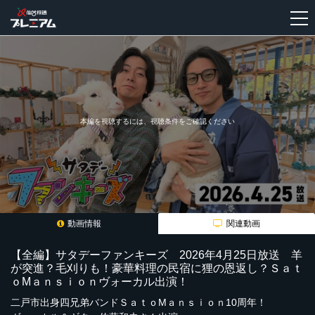
新
規
登
録
本編を視聴するには、視聴条件をご確認ください
動画情報
関連動画
【全編】サタデーファンキーズ 2026年4月25日放送 羊
が突進？毛刈りも！豪華料理の民宿に狸の恩返し？Ｓａｔ
ｏMａｎｓｉｏｎヴォーカル出演！
二戸市出身四兄弟バンドＳａｔｏMａｎｓｉｏｎ10周年！