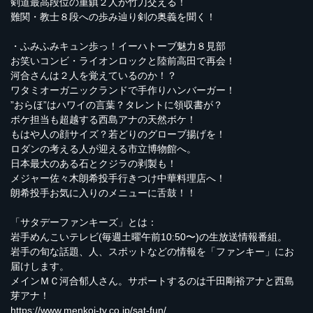
剣道最高段位の重鎮２人が竹刀交える！
難関・教士８段への歩み辿り剣の奥義を聞く！
・ふみふみキュン歩っ！イーハトーブ魅力８見部
お笑いコンビ・ライオンロックと陸前高田で再会！
河合さんは２人を覚えているのか！？
ワタミオーガニックランドで手作りハンバーガー！
”おらほ”はハワイの言葉？タレントに領収書が？
ボケ担当も超越する西島アナの天然ボケ！
もはや人の顔サイズ？若どりのグローブ揚げを！
ロダンの考える人が迎える市立博物館へ。
日本最大のある石とクジラの剥製も！
メジャー佐々木朗希投手行きつけ中華料理店へ！
朗希投手お気に入りのメニューに舌鼓！！
「サタデーファンキーズ」とは：
岩手めんこいテレビ(毎週土曜午前10:50〜)の生放送情報番組。
岩手の旬な話題、人、スポットなどの情報を「ファンキー」にお
届けします。
メインＭＣ河合郁人さん。サポートするのは千田剛裕アナと西島
芽アナ！
https://www.menkoi-tv.co.jp/sat-fun/