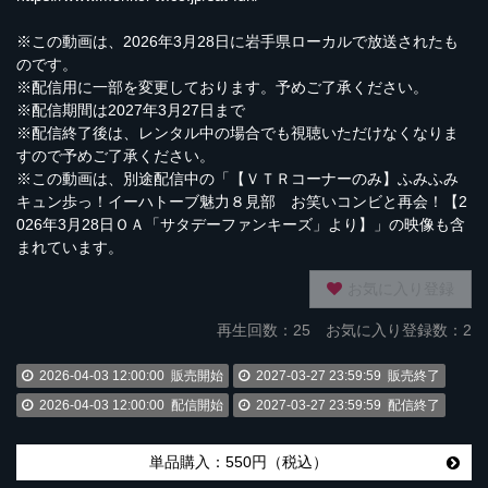
※この動画は、2026年3月28日に岩手県ローカルで放送されたも
のです。
※配信用に一部を変更しております。予めご了承ください。
※配信期間は2027年3月27日まで
※配信終了後は、レンタル中の場合でも視聴いただけなくなりま
すので予めご了承ください。
※この動画は、別途配信中の「【ＶＴＲコーナーのみ】ふみふみ
キュン歩っ！イーハトーブ魅力８見部 お笑いコンビと再会！【2
026年3月28日ＯＡ「サタデーファンキーズ」より】」の映像も含
まれています。
お気に入り登録
再生回数：
25
お気に入り登録数：2
2026-04-03 12:00:00
販売開始
2027-03-27 23:59:59
販売終了
2026-04-03 12:00:00
配信開始
2027-03-27 23:59:59
配信終了
単品購入：550円（税込）