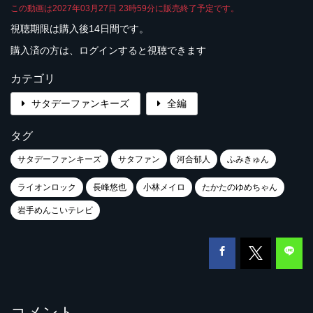
この動画は2027年03月27日 23時59分に販売終了予定です。
視聴期限は購入後14日間です。
購入済の方は、ログインすると視聴できます
カテゴリ
サタデーファンキーズ
全編
タグ
サタデーファンキーズ
サタファン
河合郁人
ふみきゅん
ライオンロック
長峰悠也
小林メイロ
たかたのゆめちゃん
岩手めんこいテレビ
コメント