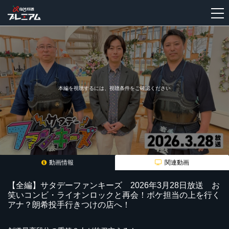
新
規
登
録
本編を視聴するには、視聴条件をご確認ください
動画情報
関連動画
【全編】サタデーファンキーズ 2026年3月28日放送 お
笑いコンビ・ライオンロックと再会！ボケ担当の上を行く
アナ？朗希投手行きつけの店へ！