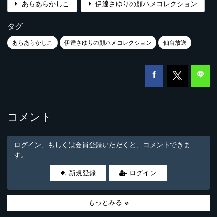
あらあらかしこ
伊達さゆりの顔ハメコレクション
タグ
あらあらかしこ
伊達さゆりの顔ハメコレクション
仙台放送
コメント
ログイン、もしくは会員登録いただくと、コメントできま
す。
新規登録
ログイン
もっとみる